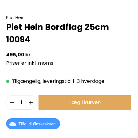
Piet Hein
Piet Hein Bordflag 25cm
10094
495,00 kr.
Priser er inkl. moms
Tilgængelig, leveringstid: 1-3 hverdage
Produktmængde: Indtast det ønskede b
Læg i kurven
Tilføj til Ønskeskyen