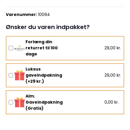
Varenummer:
10094
Ønsker du varen indpakket?
Forlæng din
returret til 100
29,00 kr.
dage
Luksus
gaveindpakning
29,00 kr.
(+29 kr.)
Alm.
Gaveindpakning
0,00 kr.
(Gratis)