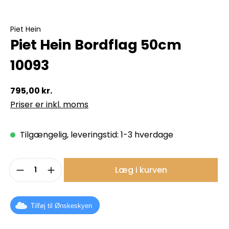
Piet Hein
Piet Hein Bordflag 50cm
10093
795,00 kr.
Priser er inkl. moms
Tilgængelig, leveringstid: 1-3 hverdage
Produktmængde: Indtast det ønskede b
Læg i kurven
Tilføj til Ønskeskyen