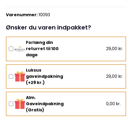
Varenummer:
10093
Ønsker du varen indpakket?
Forlæng din
returret til 100
29,00 kr.
dage
Luksus
gaveindpakning
29,00 kr.
(+29 kr.)
Alm.
Gaveindpakning
0,00 kr.
(Gratis)