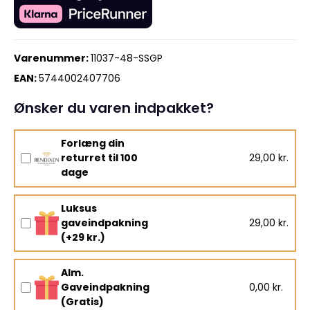
Varenummer:
11037-48-SSGP
EAN:
5744002407706
Ønsker du varen indpakket?
Forlæng din
returret til 100
29,00 kr.
dage
Luksus
gaveindpakning
29,00 kr.
(+29 kr.)
Alm.
Gaveindpakning
0,00 kr.
(Gratis)