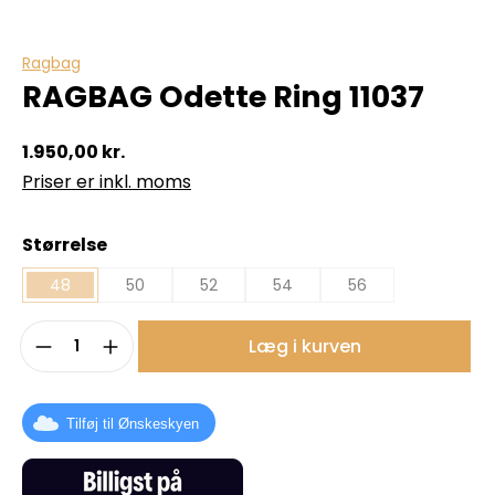
Ragbag
RAGBAG Odette Ring 11037
1.950,00 kr.
Priser er inkl. moms
Vælg
Størrelse
48
50
52
54
56
Produktmængde: Indtast det ønskede b
Læg i kurven
Tilføj til Ønskeskyen