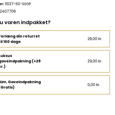
r:
11037-50-SSGP
2407706
u varen indpakket?
Forlæng din returret
29,00 kr.
til 100 dage
Luksus
gaveindpakning (+29
29,00 kr.
kr.)
Alm. Gaveindpakning
0,00 kr.
(Gratis)