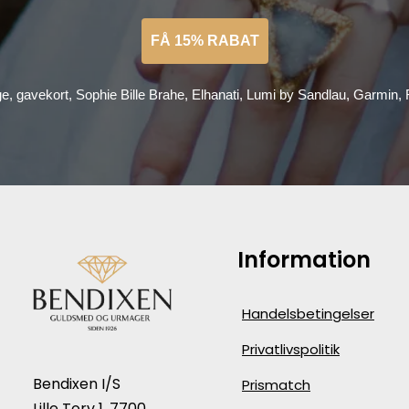
FÅ 15% RABAT
ge, gavekort, Sophie Bille Brahe, Elhanati, Lumi by Sandlau, Garmin
Information
Handelsbetingelser
Privatlivspolitik
Bendixen I/S
Prismatch
Lille Torv 1, 7700