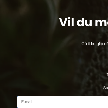
Vil du 
Gå ikke glip 
Sa