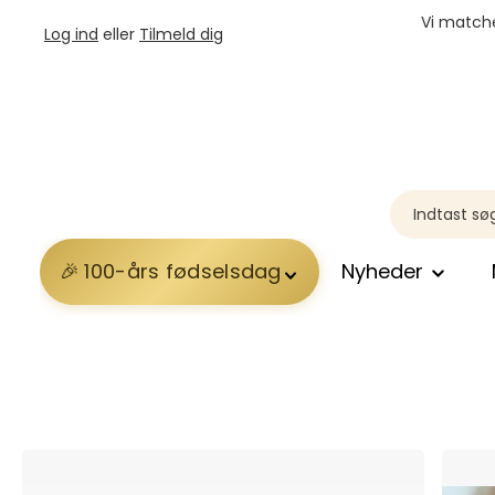
Vi matche
Log ind
eller
Tilmeld dig
100-års fødselsdag
Nyheder