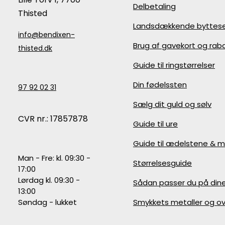
Delbetaling
Thisted
Landsdækkende byttese
info@bendixen-
Brug af gavekort og ra
thisted.dk
Guide til ringstørrelser
Din fødelssten
97 92 02 31
Sælg dit guld og sølv
CVR nr.: 17857878
Guide til ure
Guide til ædelstene & m
Man - Fre: kl. 09:30 -
Størrelsesguide
17:00
Lørdag kl. 09:30 -
Sådan passer du på din
13:00
Søndag - lukket
Smykkets metaller og ov