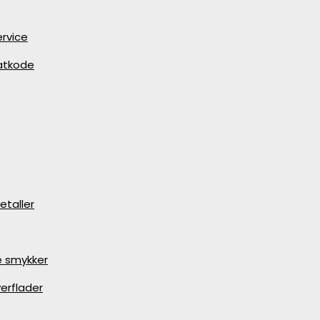
rvice
batkode
etaller
e smykker
erflader