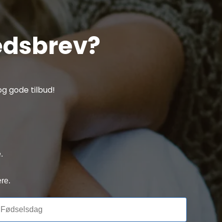
edsbrev?
g gode tilbud!
.
re.