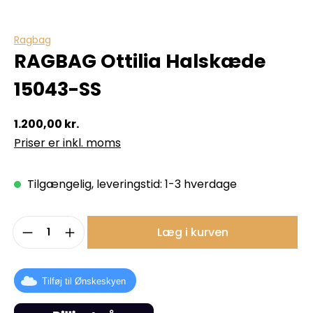
Ragbag
RAGBAG Ottilia Halskæde
15043-SS
1.200,00 kr.
Priser er inkl. moms
Tilgængelig, leveringstid: 1-3 hverdage
Produktmængde: Indtast det ønskede b
Læg i kurven
Tilføj til Ønskeskyen