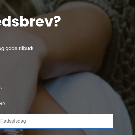
edsbrev?
g gode tilbud!
.
re.