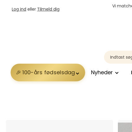
Vi matche
Log ind
eller
Tilmeld dig
100-års fødselsdag
Nyheder