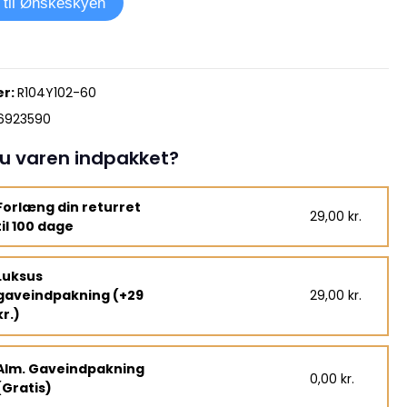
j til Ønskeskyen
r:
R104Y102-60
6923590
u varen indpakket?
Forlæng din returret
29,00 kr.
til 100 dage
Luksus
gaveindpakning (+29
29,00 kr.
kr.)
Alm. Gaveindpakning
0,00 kr.
(Gratis)