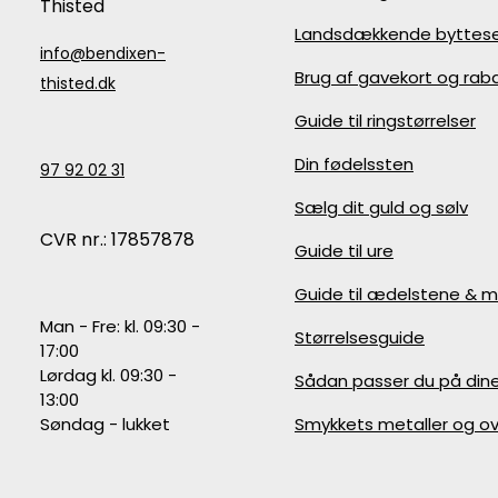
Thisted
Landsdækkende byttese
info@bendixen-
Brug af gavekort og ra
thisted.dk
Guide til ringstørrelser
Din fødelssten
97 92 02 31
Sælg dit guld og sølv
CVR nr.: 17857878
Guide til ure
Guide til ædelstene & m
Man - Fre: kl. 09:30 -
Størrelsesguide
17:00
Lørdag kl. 09:30 -
Sådan passer du på din
13:00
Søndag - lukket
Smykkets metaller og ov