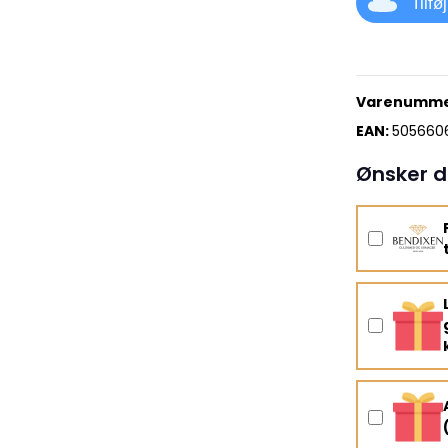
Tilfø
Varenumme
EAN:
505660
Ønsker d