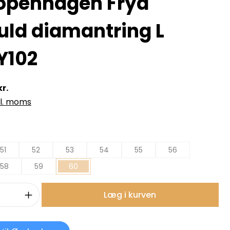
openhagen Fryd
uld diamantring L
Y102
r.
kl. moms
51
52
53
54
55
56
58
59
60
mængde: Indtast det ønskede beløb, e
Læg i kurven