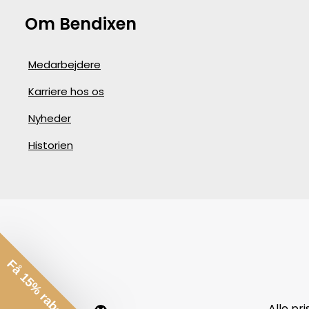
Om Bendixen
Medarbejdere
Karriere hos os
Nyheder
Historien
Få 15% rabat*
Alle pr