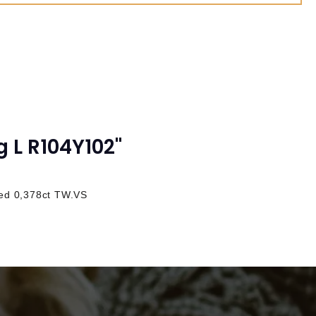
 L R104Y102"
med
0,378ct TW.VS