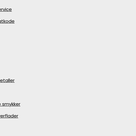
rvice
batkode
etaller
e smykker
erflader