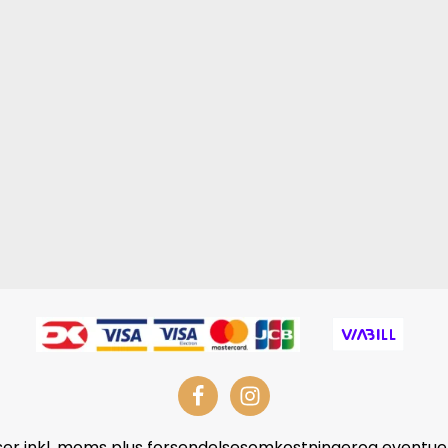
iser inkl. moms plus forsendelsesomkostningerog eventuel