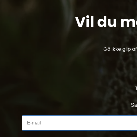
Vil du 
Gå ikke glip 
Sa