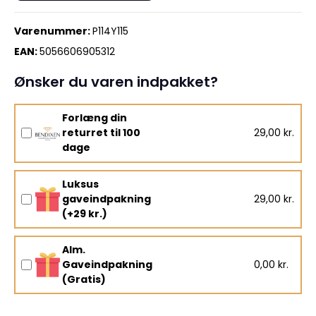
Varenummer:
P114Y115
EAN:
5056606905312
Ønsker du varen indpakket?
Forlæng din
returret til 100
29,00 kr.
dage
Luksus
gaveindpakning
29,00 kr.
(+29 kr.)
Alm.
Gaveindpakning
0,00 kr.
(Gratis)