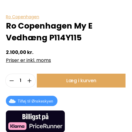
Ro Copenhagen
Ro Copenhagen My E
Vedhæng P114Y115
2.100,00 kr.
Priser er inkl. moms
Produktmængde: Indtast det ønskede b
Læg i kurven
Tilføj til Ønskeskyen