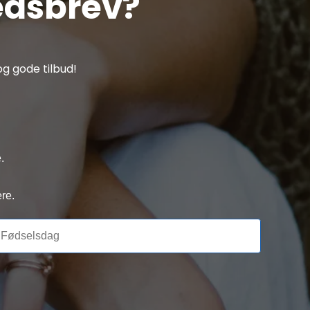
edsbrev?
g gode tilbud!
.
re.