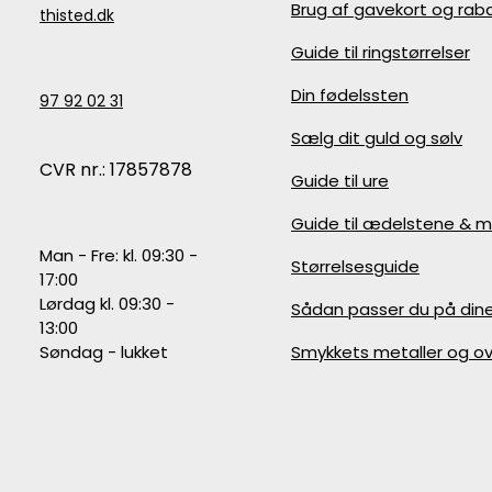
Brug af gavekort og ra
thisted.dk
Guide til ringstørrelser
Din fødelssten
97 92 02 31
Sælg dit guld og sølv
CVR nr.: 17857878
Guide til ure
Guide til ædelstene & m
Man - Fre: kl. 09:30 -
Størrelsesguide
17:00
Lørdag kl. 09:30 -
Sådan passer du på din
13:00
Søndag - lukket
Smykkets metaller og ov