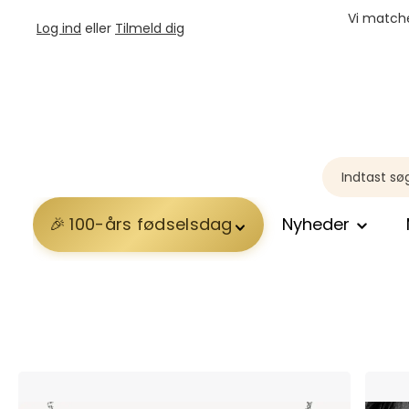
Vi matche
Log ind
eller
Tilmeld dig
100-års fødselsdag
Nyheder