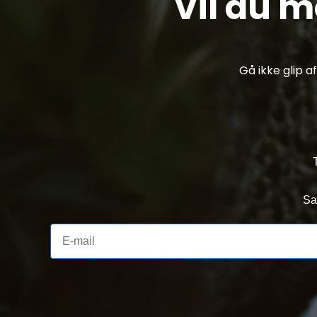
Vil du 
Gå ikke glip 
Sa