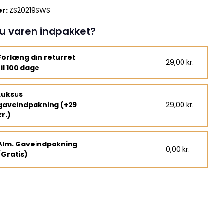
r:
ZS20219SWS
u varen indpakket?
Forlæng din returret
29,00 kr.
til 100 dage
Luksus
gaveindpakning (+29
29,00 kr.
kr.)
Alm. Gaveindpakning
0,00 kr.
(Gratis)