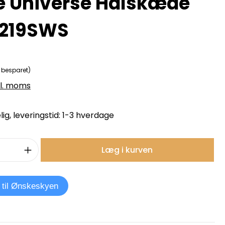
ie Universe Halskæde
219SWS
 besparet)
kl. moms
ig, leveringstid: 1-3 hverdage
mængde: Indtast det ønskede beløb, e
Læg i kurven
j til Ønskeskyen