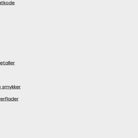
batkode
etaller
e smykker
erflader