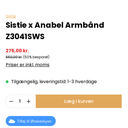
Sistie
Sistie x Anabel Armbånd
Z3041SWS
275,00 kr.
550,00 kr.
(50% besparet)
Priser er inkl. moms
Tilgængelig, leveringstid: 1-3 hverdage
Produktmængde: Indtast det ønskede b
Læg i kurven
Tilføj til Ønskeskyen