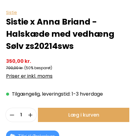
Sistie
Sistie x Anna Briand -
Halskæde med vedhæng
Sølv zs20214sws
350,00 kr.
700,00 kr.
(50% besparet)
Priser er inkl. moms
Tilgængelig, leveringstid: 1-3 hverdage
Produktmængde: Indtast det ønskede b
Læg i kurven