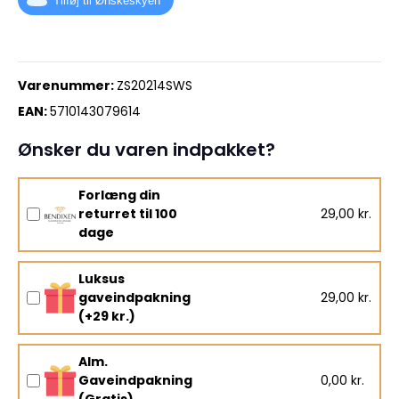
Tilføj til Ønskeskyen
Varenummer:
ZS20214SWS
EAN:
5710143079614
Ønsker du varen indpakket?
Forlæng din
returret til 100
29,00 kr.
dage
Luksus
gaveindpakning
29,00 kr.
(+29 kr.)
Alm.
Gaveindpakning
0,00 kr.
(Gratis)