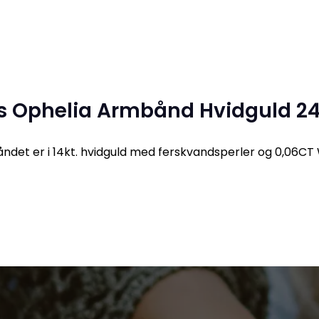
ons Ophelia Armbånd Hvidguld 2
åndet er i 14kt. hvidguld med ferskvandsperler og 0,06C