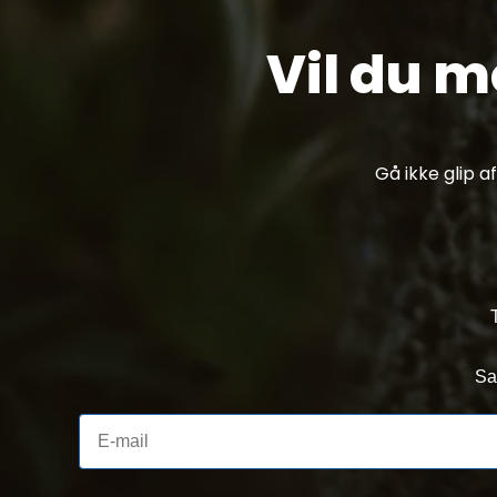
Vil du 
Gå ikke glip 
Sa