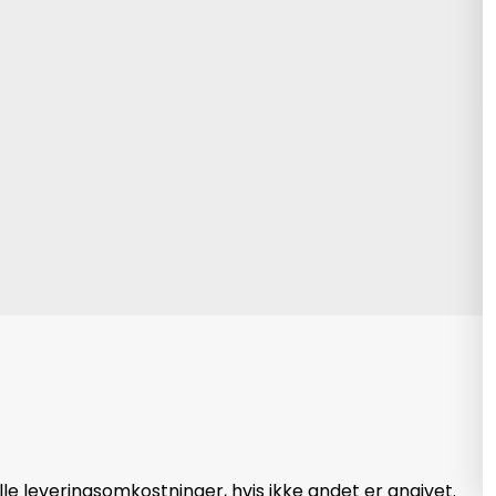
hedsbrev og få
første ordre.
å modtage gode
og meget mere.
abat
, vintage, gavekort,
i, Lumi by Sandlau,
 udvalgte styles.
le leveringsomkostninger, hvis ikke andet er angivet.