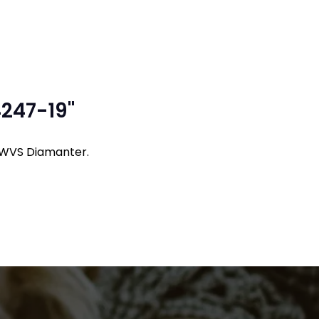
4247-19"
T WVS Diamanter.