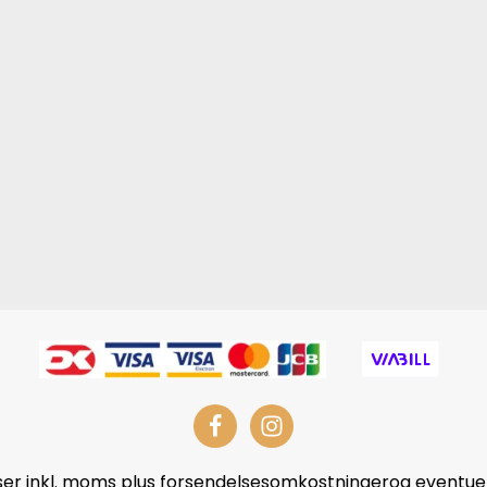
Tilmeld dig vores ny
15%* rabat på din 
Samtidig vil du ogs
tilbud, inspiration 
FÅ 15% r
*Gælder ikke nedsatte varer
Sophie Bille Brahe, Elhanat
Garmin, Ro Copenhagen og
iser inkl. moms plus forsendelsesomkostningerog eventuel