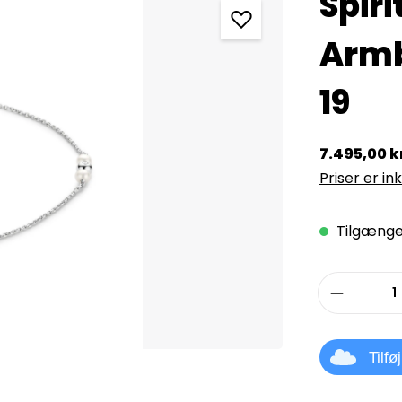
Spiri
Armb
19
7.495,00 k
Priser er in
Tilgængel
Produkt
Tilfø