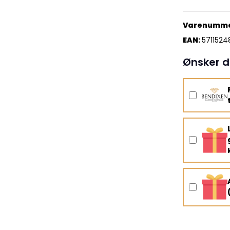
Varenumme
EAN:
571152
Ønsker d