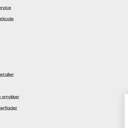
rvice
batkode
etaller
e smykker
5%*
erflader
AT