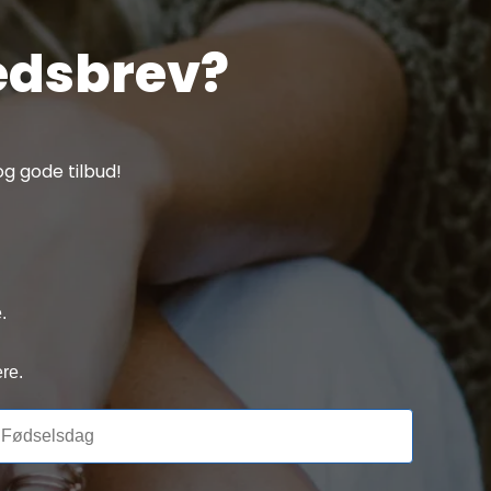
edsbrev?
g gode tilbud!
.
re.