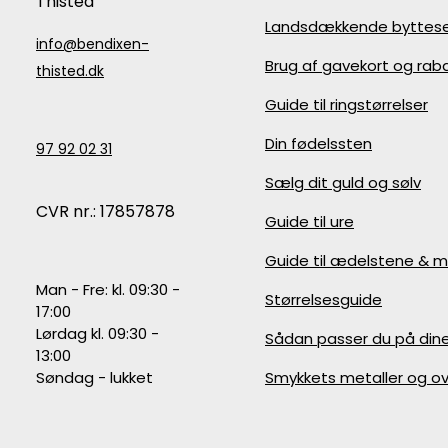
Thisted
Landsdækkende byttese
info@bendixen-
Brug af gavekort og ra
thisted.dk
Guide til ringstørrelser
Din fødelssten
97 92 02 31
Sælg dit guld og sølv
CVR nr.: 17857878
Guide til ure
Guide til ædelstene & m
Man - Fre: kl. 09:30 -
Størrelsesguide
17:00
Lørdag kl. 09:30 -
Sådan passer du på din
13:00
FÅ 1
Søndag - lukket
Smykkets metaller og ov
RAB