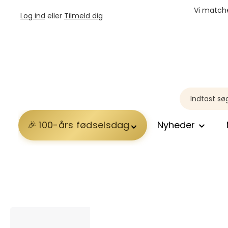
Vi matche
Log ind
eller
Tilmeld dig
100-års fødselsdag
Nyheder