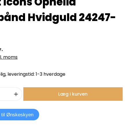
t Icons Ophelia
ånd Hvidguld 24247-
r.
kl. moms
ig, leveringstid: 1-3 hverdage
mængde: Indtast det ønskede beløb, e
Læg i kurven
j til Ønskeskyen