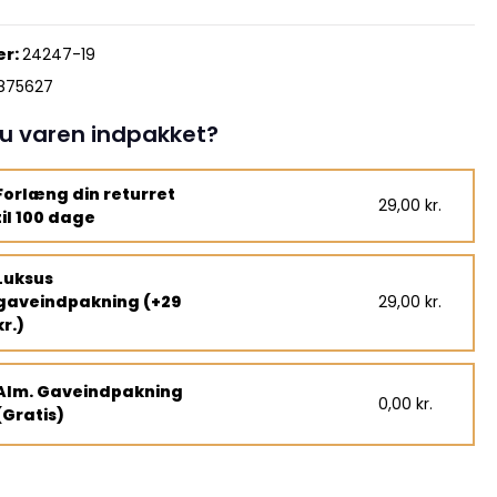
r:
24247-19
4875627
u varen indpakket?
Forlæng din returret
29,00 kr.
til 100 dage
Luksus
gaveindpakning (+29
29,00 kr.
kr.)
Alm. Gaveindpakning
0,00 kr.
(Gratis)