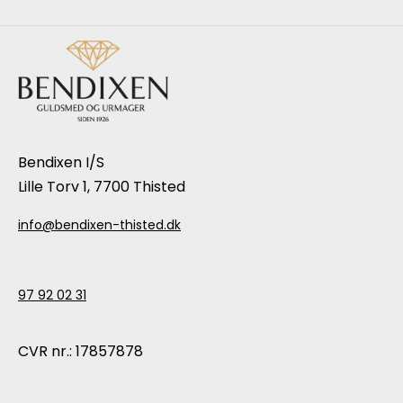
Bendixen I/S
Lille Torv 1, 7700 Thisted
info@bendixen-thisted.dk
97 92 02 31
CVR nr.: 17857878