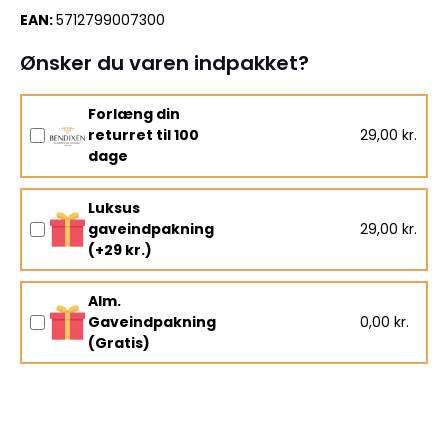
EAN:
5712799007300
Ønsker du varen indpakket?
Forlæng din
returret til 100
29,00 kr.
dage
Luksus
gaveindpakning
29,00 kr.
(+29 kr.)
Alm.
Gaveindpakning
0,00 kr.
(Gratis)