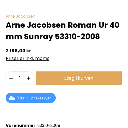
Arne Jacobsen
Arne Jacobsen Roman Ur 40
mm Sunray 53310-2008
2.198,00 kr.
Priser er inkl. moms
Produktmængde: Indtast det ønskede b
Læg i kurven
Tilføj til Ønskeskyen
Varenummer:
53310-2008