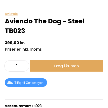
Aviendo
Aviendo The Dog - Steel
TB023
399,00 kr.
Priser er inkl. moms
Produktmængde: Indtast det ønskede b
Læg i kurven
Tilføj til Ønskeskyen
Varenummer:
TB023