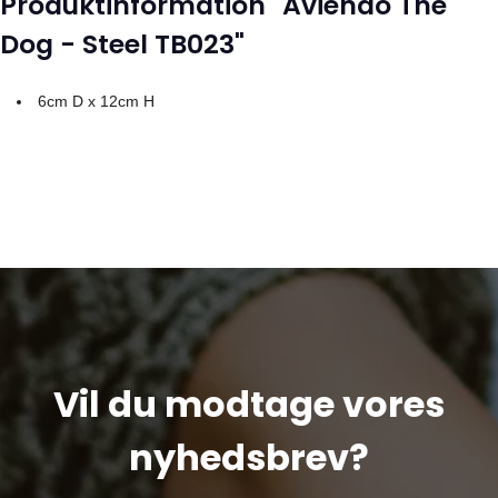
Produktinformation "Aviendo The
Dog - Steel TB023"
6cm D x 12cm H
Vil du modtage vores
nyhedsbrev?