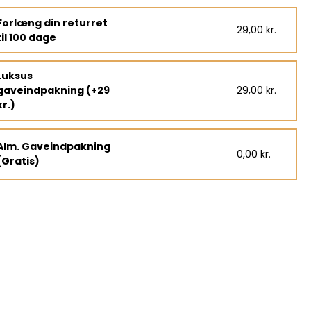
Forlæng din returret
29,00 kr.
til 100 dage
Luksus
gaveindpakning (+29
29,00 kr.
kr.)
Alm. Gaveindpakning
0,00 kr.
(Gratis)