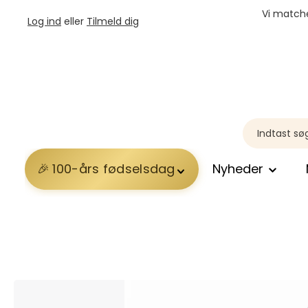
Vi matche
Log ind
eller
Tilmeld dig
100-års fødselsdag
Nyheder