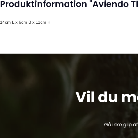
Produktinformation "Aviendo Th
14cm L x 6cm B x 11cm H
Vil du 
Gå ikke glip 