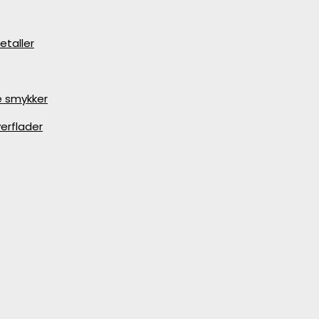
etaller
e smykker
erflader