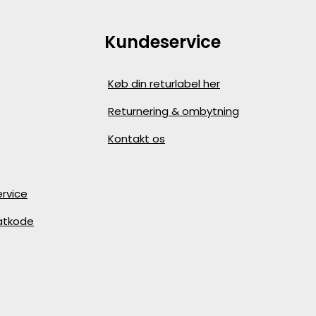
Kundeservice
Køb din returlabel her
Returnering & ombytning
Kontakt os
rvice
batkode