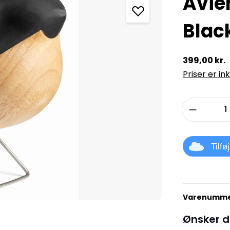
Avie
Blac
399,00 kr.
Priser er in
Produkt
Tilfø
Varenumme
Ønsker d