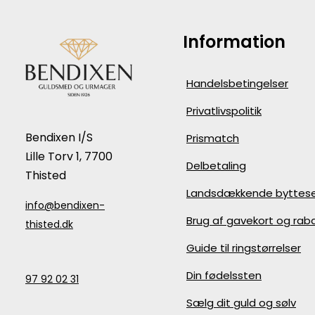
Information
Handelsbetingelser
Privatlivspolitik
Bendixen I/S
Prismatch
Lille Torv 1, 7700
Delbetaling
Thisted
Landsdækkende byttese
info@bendixen-
Brug af gavekort og ra
thisted.dk
Guide til ringstørrelser
Din fødelssten
97 92 02 31
Sælg dit guld og sølv