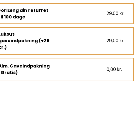
Forlæng din returret
29,00 kr.
til 100 dage
Luksus
gaveindpakning (+29
29,00 kr.
kr.)
Alm. Gaveindpakning
0,00 kr.
(Gratis)