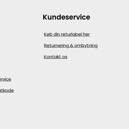
Kundeservice
Køb din returlabel her
Returnering & ombytning
Kontakt os
rvice
batkode