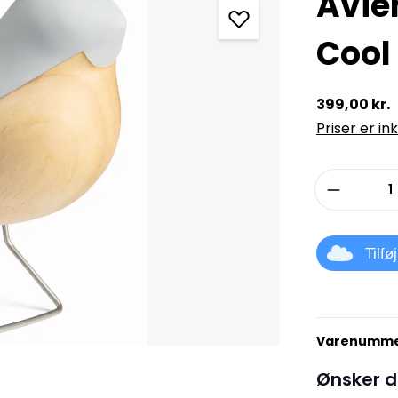
Avie
Cool
399,00 kr.
Priser er in
Produkt
Tilfø
Varenumme
Ønsker d