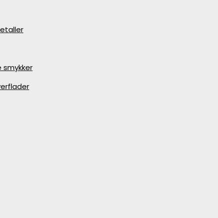
etaller
e smykker
erflader