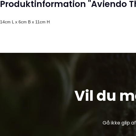
Produktinformation "Aviendo T
14cm L x 6cm B x 11cm H
Vil du 
Gå ikke glip 