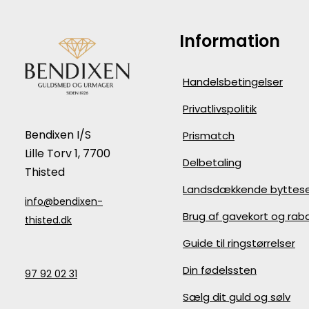
Information
Handelsbetingelser
Privatlivspolitik
Bendixen I/S
Prismatch
Lille Torv 1, 7700
Delbetaling
Thisted
Landsdækkende byttese
info@bendixen-
Brug af gavekort og ra
thisted.dk
Guide til ringstørrelser
Din fødelssten
97 92 02 31
Sælg dit guld og sølv