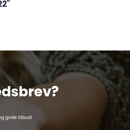
22"
edsbrev?
g gode tilbud!