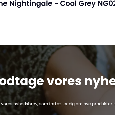
he Nightingale - Cool Grey NG0
modtage vores nyh
af vores nyhedsbrev, som fortæller dig om nye produkter o