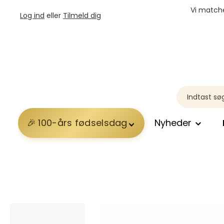
Vi matche
Log ind
eller
Tilmeld dig
100-års fødselsdag
Nyheder