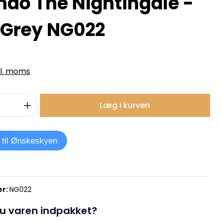
ndo The Nightingale -
 Grey NG022
kl. moms
mængde: Indtast det ønskede beløb, e
Læg i kurven
j til Ønskeskyen
r:
NG022
u varen indpakket?