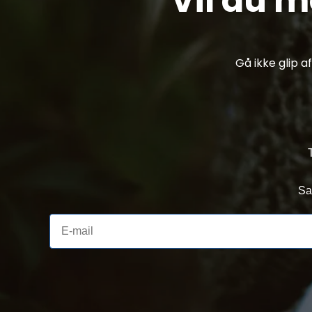
Vil du 
Gå ikke glip 
Sa