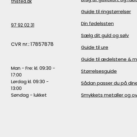
thisted.dk
Guide til ringstørrelser
Din fødelssten
97 92 02 31
Sælg dit guld og sølv
CVR nr.: 17857878
Guide til ure
Guide til ædelstene & m
Man - Fre: kl. 09:30 -
Størrelsesguide
17:00
Lørdag kl. 09:30 -
Sådan passer du på din
13:00
Søndag - lukket
Smykkets metaller og ov