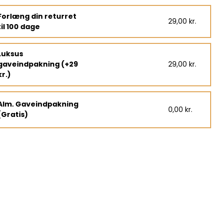
Forlæng din returret
29,00 kr.
til 100 dage
Luksus
gaveindpakning (+29
29,00 kr.
kr.)
Alm. Gaveindpakning
0,00 kr.
(Gratis)