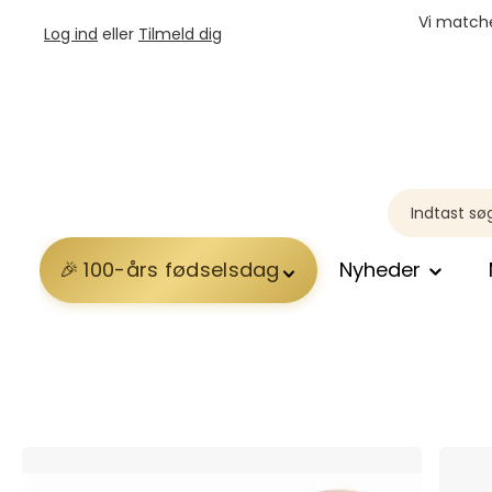
Vi matche
Log ind
eller
Tilmeld dig
100-års fødselsdag
Nyheder