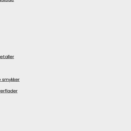
etaller
e smykker
erflader