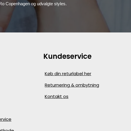
, Ro Copenhagen og udvalgte styles.
Kundeservice
Køb din returlabel her
Returnering & ombytning
Kontakt os
rvice
batkode