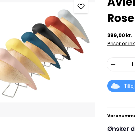
Avie
Rose
399,00 kr.
Priser er in
Produkt
Tilfø
Varenumme
Ønsker d