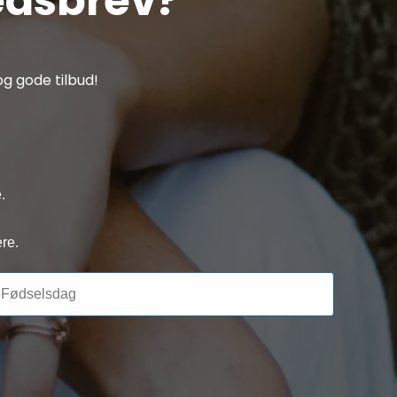
edsbrev?
g gode tilbud!
.
re.