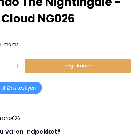
ndo The Nightingale -
 Cloud NG026
kl. moms
mængde: Indtast det ønskede beløb, e
Læg i kurven
j til Ønskeskyen
r:
NG026
u varen indpakket?