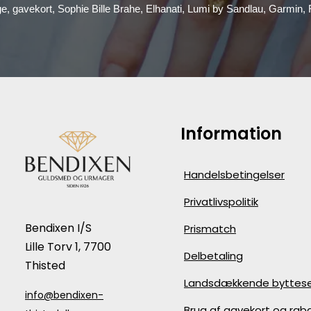
ge, gavekort, Sophie Bille Brahe, Elhanati, Lumi by Sandlau, Garmin
Information
Handelsbetingelser
Privatlivspolitik
Bendixen I/S
Prismatch
Lille Torv 1, 7700
Delbetaling
Thisted
Landsdækkende byttese
info@bendixen-
Brug af gavekort og ra