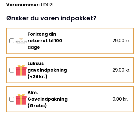
Varenummer:
UD021
Ønsker du varen indpakket?
Forlæng din
returret til 100
29,00 kr.
dage
Luksus
gaveindpakning
29,00 kr.
(+29 kr.)
Alm.
Gaveindpakning
0,00 kr.
(Gratis)