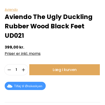
Aviendo
Aviendo The Ugly Duckling
Rubber Wood Black Feet
UD021
399,00 kr.
Priser er inkl. moms
Produktmængde: Indtast det ønskede b
Læg i kurven
Tilføj til Ønskeskyen