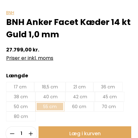
BNH
BNH Anker Facet Kæder 14 kt
Guld 1,0 mm
27.799,00 kr.
Priser er inkl. moms
Vælg
Længde
17 cm
18,5 cm
21 cm
36 cm
38 cm
40 cm
42 cm
45 cm
50 cm
55 cm
60 cm
70 cm
80 cm
Produktmængde: Indtast det ønskede b
Læg i kurven