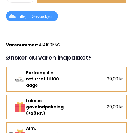
Tilføj til Ønskeskyen
Varenummer:
A1410055C
Ønsker du varen indpakket?
Forlæng din
returret til 100
29,00 kr.
dage
Luksus
gaveindpakning
29,00 kr.
(+29 kr.)
Alm.