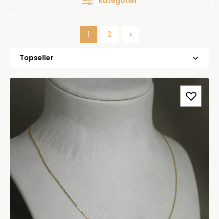
Kategorier
1
2
Side
Side