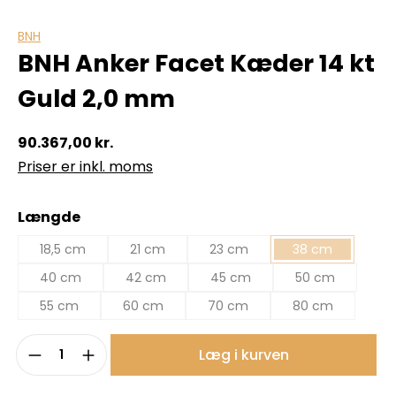
BNH
BNH Anker Facet Kæder 14 kt
Guld 2,0 mm
90.367,00 kr.
Priser er inkl. moms
Vælg
Længde
18,5 cm
21 cm
23 cm
38 cm
40 cm
42 cm
45 cm
50 cm
55 cm
60 cm
70 cm
80 cm
Produktmængde: Indtast det ønskede b
Læg i kurven