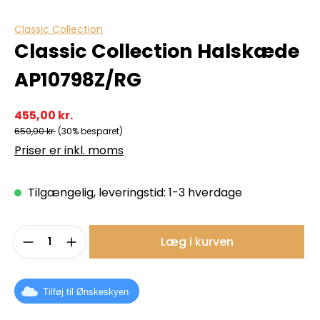
Classic Collection
Classic Collection Halskæde
AP10798Z/RG
455,00 kr.
650,00 kr.
(30% besparet)
Priser er inkl. moms
Tilgængelig, leveringstid: 1-3 hverdage
Produktmængde: Indtast det ønskede b
Læg i kurven
Tilføj til Ønskeskyen