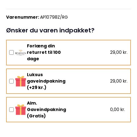
Varenummer:
AP10798Z/RG
Ønsker du varen indpakket?
Forlæng din
returret til 100
29,00 kr.
dage
Luksus
gaveindpakning
29,00 kr.
(+29 kr.)
Alm.
Gaveindpakning
0,00 kr.
(Gratis)