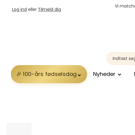
Vi matche
Log ind
eller
Tilmeld dig
100-års fødselsdag
Nyheder