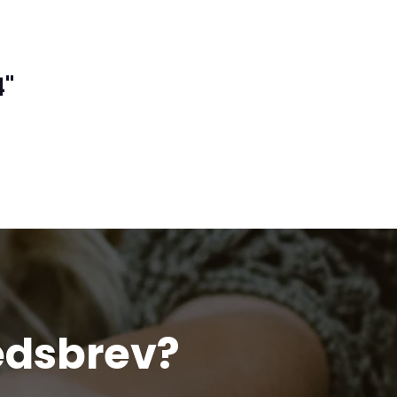
4"
edsbrev?