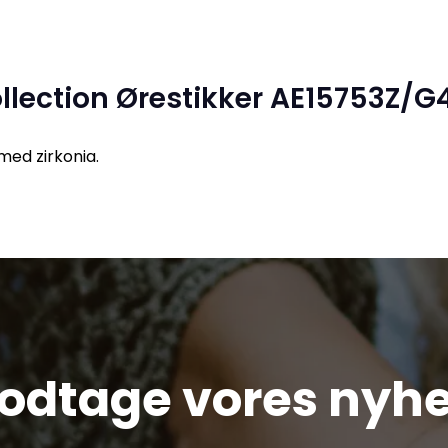
llection Ørestikker AE15753Z/G
 med zirkonia.
modtage vores nyh