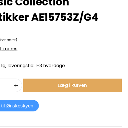
sic Collection
tikker AE15753Z/G4
 besparet)
kl. moms
ig, leveringstid: 1-3 hverdage
mængde: Indtast det ønskede beløb, e
Læg i kurven
j til Ønskeskyen