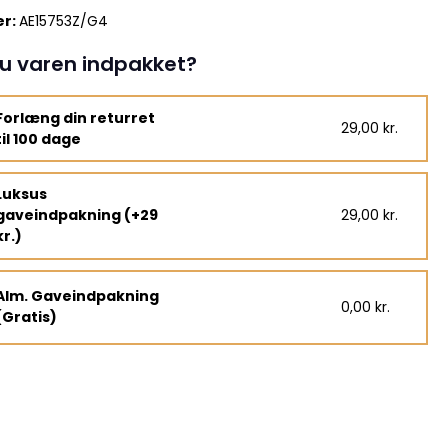
r:
AE15753Z/G4
u varen indpakket?
Forlæng din returret
29,00 kr.
til 100 dage
Luksus
gaveindpakning (+29
29,00 kr.
kr.)
Alm. Gaveindpakning
0,00 kr.
(Gratis)