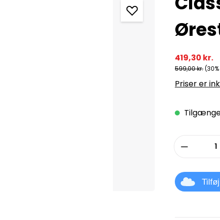
Clas
Øres
419,30 kr.
599,00 kr.
(30%
Priser er in
Tilgængel
Produkt
Tilfø