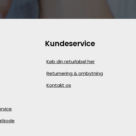
Kundeservice
Køb din returlabel her
Returnering & ombytning
Kontakt os
rvice
batkode