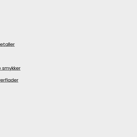
etaller
e smykker
erflader