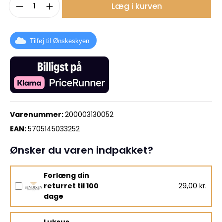
Produktmængde: Indtast det ønskede b
Læg i kurven
Tilføj til Ønskeskyen
Varenummer:
200003130052
EAN:
5705145033252
Ønsker du varen indpakket?
Forlæng din
returret til 100
29,00 kr.
dage
Luksus