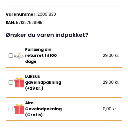
Varenummer:
20001830
EAN:
5713275269151
Ønsker du varen indpakket?
Forlæng din
returret til 100
29,00 kr.
dage
Luksus
gaveindpakning
29,00 kr.
(+29 kr.)
Alm.
Gaveindpakning
0,00 kr.
(Gratis)