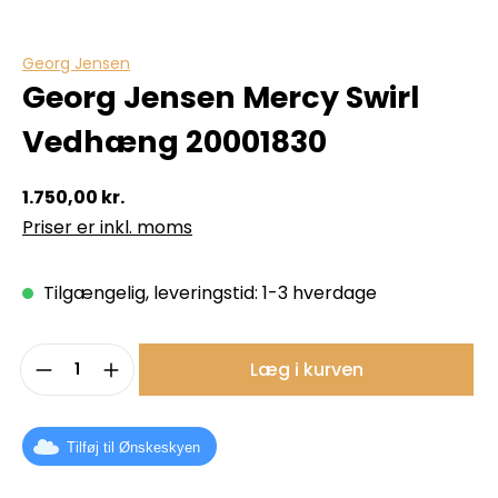
Georg Jensen
Georg Jensen Mercy Swirl
Vedhæng 20001830
1.750,00 kr.
Priser er inkl. moms
Tilgængelig, leveringstid: 1-3 hverdage
Produktmængde: Indtast det ønskede b
Læg i kurven
Tilføj til Ønskeskyen