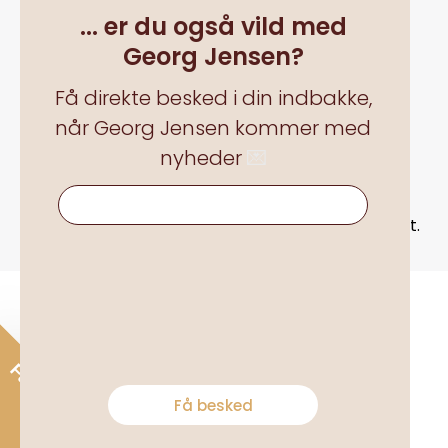
... er du også vild med
Georg Jensen?
Få direkte besked i din indbakke,
når Georg Jensen kommer med
nyheder
💌
Alle priser inkl. moms plus
... er du også vild med Georg Jensen?
forsendelsesomkostningerog eventuelle
leveringsomkostninger, hvis ikke andet er angivet.
Få 15% rabat*
Få besked