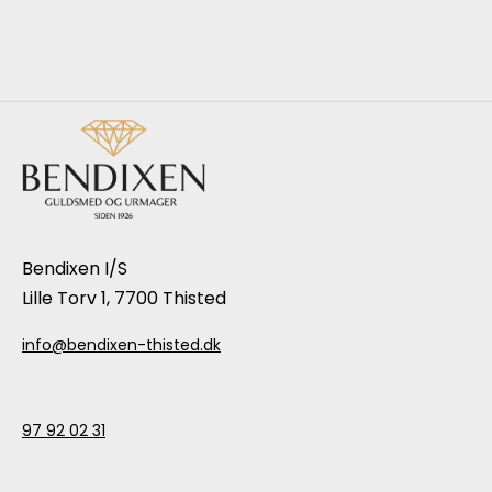
Bendixen I/S
Lille Torv 1, 7700 Thisted
info@bendixen-thisted.dk
97 92 02 31