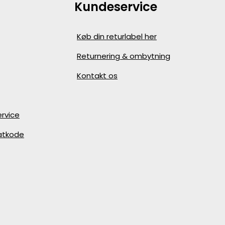
Kundeservice
Køb din returlabel her
Returnering & ombytning
Kontakt os
rvice
batkode