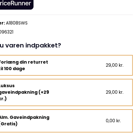
r:
A1808SWS
096321
u varen indpakket?
Forlæng din returret
29,00 kr.
til 100 dage
Luksus
gaveindpakning (+29
29,00 kr.
kr.)
Alm. Gaveindpakning
0,00 kr.
(Gratis)