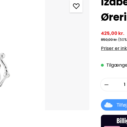
Izab
Ører
425,00 kr.
850,00 kr.
(50%
Priser er in
Tilgængel
Produkt
Tilfø