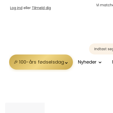
Vi matche
Log ind
eller
Tilmeld dig
100-års fødselsdag
Nyheder