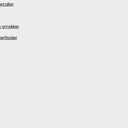
etaller
e smykker
erflader