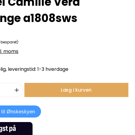
el Camille Vera
inge a1808sws
 besparet)
kl. moms
ig, leveringstid: 1-3 hverdage
mængde: Indtast det ønskede beløb, e
Læg i kurven
j til Ønskeskyen