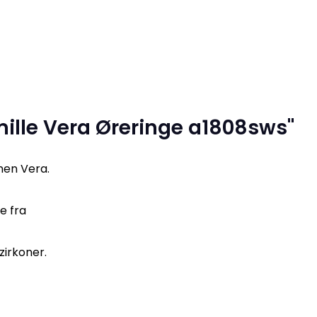
ille Vera Øreringe a1808sws"
onen Vera.
e fra
zirkoner.