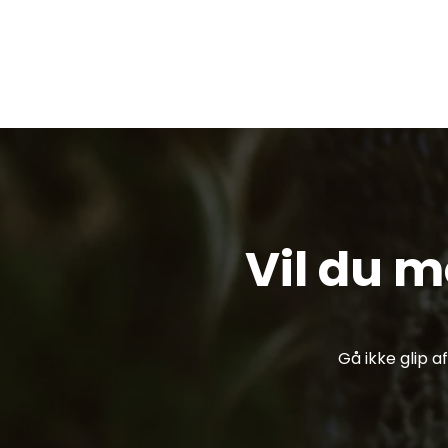
Vil du 
Gå ikke glip 