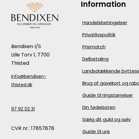
Information
Handelsbetingelser
Privatlivspolitik
Bendixen I/S
Prismatch
Lille Torv 1, 7700
Delbetaling
Thisted
Landsdækkende byttese
info@bendixen-
Brug af gavekort og ra
thisted.dk
Guide til ringstørrelser
Din fødelssten
97 92 02 31
Sælg dit guld og sølv
CVR nr.: 17857878
Guide til ure