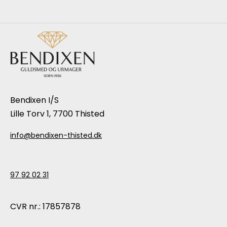
Bendixen I/S
Lille Torv 1, 7700 Thisted
info@bendixen-thisted.dk
97 92 02 31
CVR nr.: 17857878