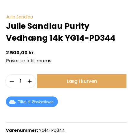
Julie Sandlau
Julie Sandlau Purity
Vedhæng 14k YG14-PD344
2.500,00 kr.
Priser er inkl. moms
Produktmængde: Indtast det ønskede b
Læg i kurven
Tilføj til Ønskeskyen
Varenummer:
YG14-PD344