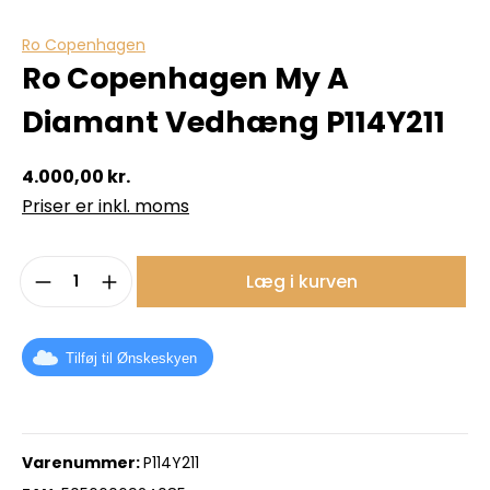
Ro Copenhagen
Ro Copenhagen My A
Diamant Vedhæng P114Y211
4.000,00 kr.
Priser er inkl. moms
Produktmængde: Indtast det ønskede b
Læg i kurven
Tilføj til Ønskeskyen
Varenummer:
P114Y211