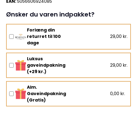
EAN:
5056606924085
Ønsker du varen indpakket?
Forlæng din
returret til 100
29,00 kr.
dage
Luksus
gaveindpakning
29,00 kr.
(+29 kr.)
Alm.
Gaveindpakning
0,00 kr.
(Gratis)