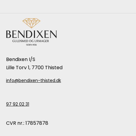
Bendixen I/S
Lille Torv 1, 7700 Thisted
info@bendixen-thisted.dk
97 92 02 31
CVR nr.: 17857878