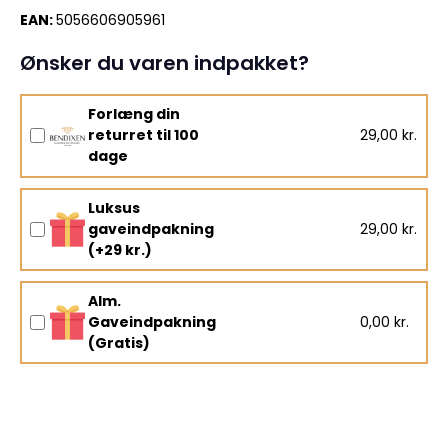
EAN:
5056606905961
Ønsker du varen indpakket?
Forlæng din
returret til 100
29,00 kr.
dage
Luksus
gaveindpakning
29,00 kr.
(+29 kr.)
Alm.
Gaveindpakning
0,00 kr.
(Gratis)