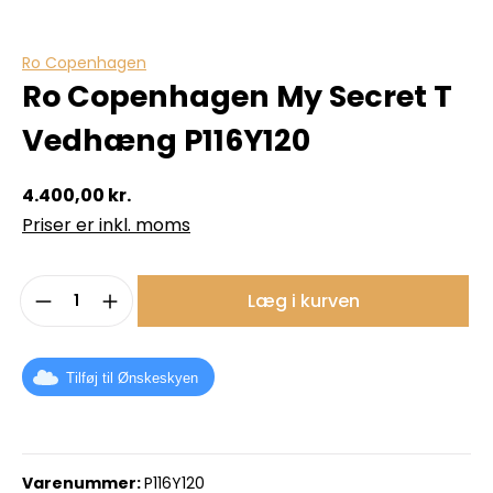
Ro Copenhagen
Ro Copenhagen My Secret T
Vedhæng P116Y120
4.400,00 kr.
Priser er inkl. moms
Produktmængde: Indtast det ønskede b
Læg i kurven
Tilføj til Ønskeskyen
Varenummer:
P116Y120