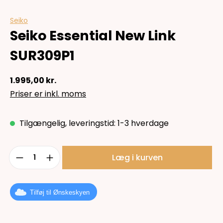
Seiko
Seiko Essential New Link
SUR309P1
1.995,00 kr.
Priser er inkl. moms
Tilgængelig, leveringstid: 1-3 hverdage
Produktmængde: Indtast det ønskede b
Læg i kurven
Tilføj til Ønskeskyen