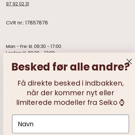
97 92 02 31
CVR nr.: 17857878
Man - Fre: kl. 09:30 - 17:00
Lørdag kl. 09:30 - 13:00
Søndag - lukket
Besked før alle andre?
Få direkte besked i indbakken,
Information
når der kommer nyt eller
limiterede modeller fra Seiko ⌚️
Kundeservice
Name
Om Bendixen