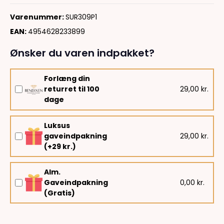
Varenummer:
SUR309P1
EAN:
4954628233899
Ønsker du varen indpakket?
Forlæng din
returret til 100
29,00 kr.
dage
Luksus
gaveindpakning
29,00 kr.
(+29 kr.)
Alm.
Gaveindpakning
0,00 kr.
(Gratis)