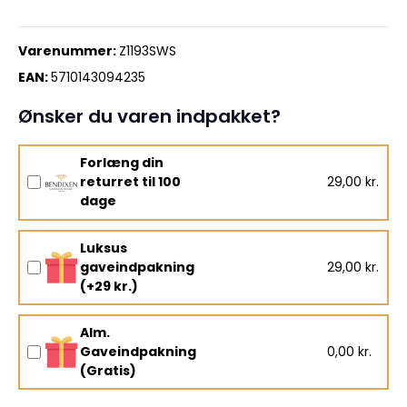
Varenummer:
Z1193SWS
EAN:
5710143094235
Ønsker du varen indpakket?
Forlæng din
returret til 100
29,00 kr.
dage
Luksus
gaveindpakning
29,00 kr.
(+29 kr.)
Alm.
Gaveindpakning
0,00 kr.
(Gratis)