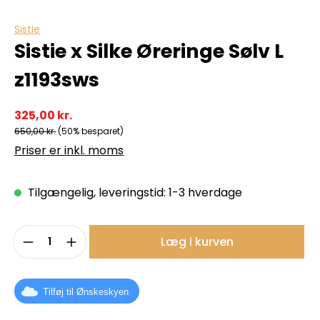
Sistie
Sistie x Silke Øreringe Sølv L
z1193sws
325,00 kr.
650,00 kr.
(50% besparet)
Priser er inkl. moms
Tilgængelig, leveringstid: 1-3 hverdage
Produktmængde: Indtast det ønskede b
Læg i kurven
Tilføj til Ønskeskyen