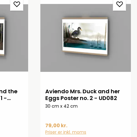
nd the
Aviendo Mrs. Duck and her
1 -
Eggs Poster no. 2 - UD082
30 cm x 42 cm
79,00 kr.
Priser er inkl. moms