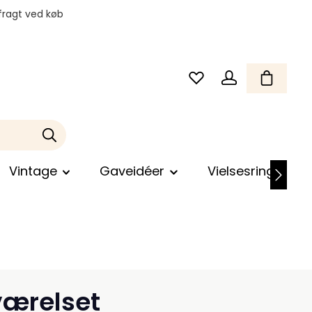
fragt ved køb
Vintage
Gaveidéer
Vielsesringe
værelset