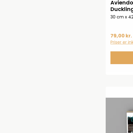
Aviendo
Duckling
UD083
30 cm x 4
79,00 kr.
Priser er i