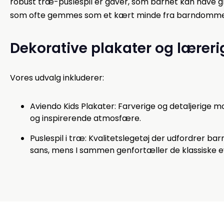
robust træ-puslespil er gaver, som barnet kan have g
som ofte gemmes som et kært minde fra barndomme
Dekorative plakater og læreri
Vores udvalg inkluderer:
Aviendo Kids Plakater: Farverige og detaljerige m
og inspirerende atmosfære.
Puslespil i træ: Kvalitetslegetøj der udfordrer ba
sans, mens I sammen genfortæller de klassiske e