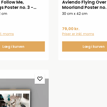
 Follow Me,
Aviendo Flying Over
s Poster no. 3 -
Moorland Poster no. 
UD084
2 cm
30 cm x 42 cm
79,00 kr.
nkl. moms
Priser er inkl. moms
Læg i kurven
Læg i kurven