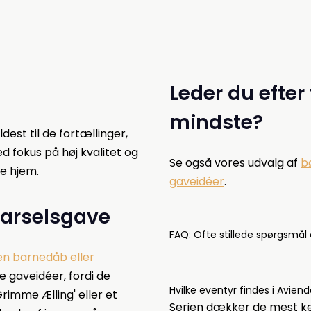
Leder du efter 
mindste?
dest til de fortællinger,
 fokus på høj kvalitet og
Se også vores udvalg af
b
ke hjem.
gaveidéer
.
barselsgave
FAQ: Ofte stillede spørgsmål
 en barnedåb eller
 gaveidéer, fordi de
Hvilke eventyr findes i Aviend
imme Ælling' eller et
Serien dækker de mest ke