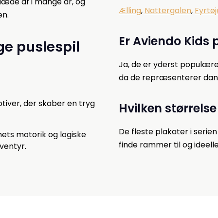
læde af i mange år, og
Ælling
,
Nattergalen
,
Fyrtøj
n.
Er Aviendo Kids
ge puslespil
Ja, de er yderst populær
da de repræsenterer dansk
otiver, der skaber en tryg
Hvilken størrels
De fleste plakater i seri
rnets motorik og logiske
finde rammer til og ideel
ventyr.