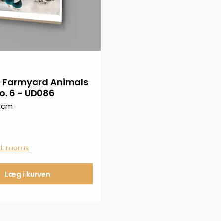
 Farmyard Animals
o. 6 - UD086
2 cm
nkl. moms
Læg i kurven