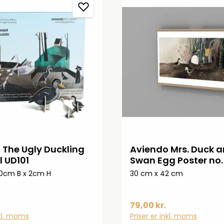
 The Ugly Duckling
Aviendo Mrs. Duck a
l UD101
Swan Egg Poster no. 
UD081
30cm B x 2cm H
30 cm x 42 cm
79,00 kr.
nkl. moms
Priser er inkl. moms