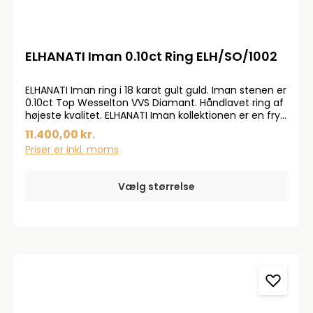
ELHANATI Iman 0.10ct Ring ELH/SO/1002
ELHANATI Iman ring i 18 karat gult guld. Iman stenen er
0.10ct Top Wesselton VVS Diamant. Håndlavet ring af
højeste kvalitet. ELHANATI Iman kollektionen er en fryd
for øjet. Alle smykker er unikke og håndlavet.
11.400,00 kr.
Priser er inkl. moms
Vælg størrelse