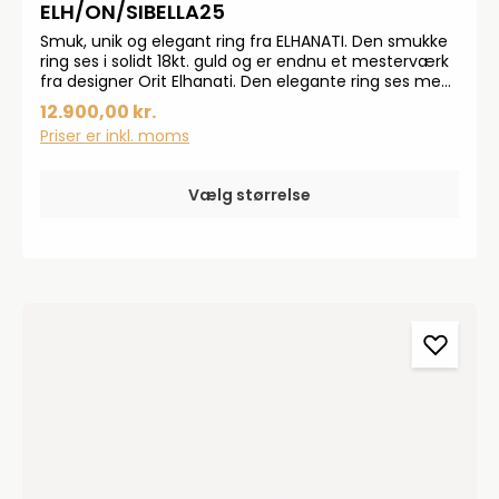
ELH/ON/SIBELLA25
Smuk, unik og elegant ring fra ELHANATI. Den smukke
ring ses i solidt 18kt. guld og er endnu et mesterværk
fra designer Orit Elhanati. Den elegante ring ses med
en opal og måler 6 mm. i front. Alle ELHANATI smykker
12.900,00 kr.
er håndlavet
Priser er inkl. moms
Vælg størrelse