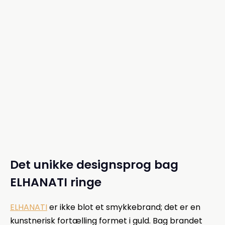
stenene er 0.35ct Diamant og 10 x 0.005ct VVS
Diamanter.Håndlavet ring af højeste
kvalitet. ELHANATI Iman kollektionen er en fryd for
36.200,00 kr.
øjet. Alle smykker er unikke og håndlavet.
Priser er inkl. moms
Vælg størrelse
Det unikke designsprog bag
ELHANATI ringe
ELHANATI
er ikke blot et smykkebrand; det er en
kunstnerisk fortælling formet i guld. Bag brandet