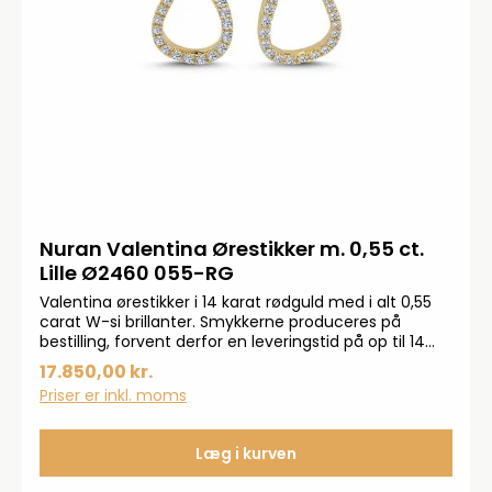
Nuran Valentina Ørestikker m. 0,55 ct.
Lille Ø2460 055-RG
Valentina ørestikker i 14 karat rødguld med i alt 0,55
carat W-si brillanter. Smykkerne produceres på
bestilling, forvent derfor en leveringstid på op til 14
dageHar du specielle ønsker, kontakt da gerne
17.850,00 kr.
kundeservice på info@bendixen-thisted.dk eller Tlf:
Priser er inkl. moms
97 92 02 31Der tages forbehold for trykfejl og
prisstigninger.
Læg i kurven