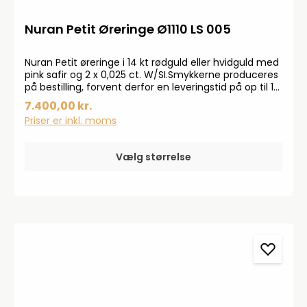
Nuran Petit Øreringe Ø1110 LS 005
Nuran Petit øreringe i 14 kt rødguld eller hvidguld med
pink safir og 2 x 0,025 ct. W/SI.Smykkerne produceres
på bestilling, forvent derfor en leveringstid på op til 14
dageHar du specielle ønsker, kontakt da gerne
7.400,00 kr.
kundeservice på info@bendixen-thisted.dk eller Tlf:
Priser er inkl. moms
97 92 02 31Der tages forbehold for trykfejl og
prisstigninger.
Vælg størrelse