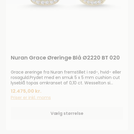
Nuran Grace Øreringe Blå Ø2220 BT 020
Grace øreringe fra Nuran fremstillet i rød-, hvid- eller
rosaguld.Prydet med en smuk 5 x 5 mm cushion cut
lyseblå topas omkranset af 0,10 ct. Wesselton si
brillanter. Smykkerne produceres på bestilling, forvent
12.475,00 kr.
derfor en leveringstid på op til 14 dageHar du
Priser er inkl. moms
specielle ønsker, kontakt da gerne kundeservice på
info@bendixen-thisted.dk eller Tlf: 97 92 02 31Der
tages forbehold for trykfejl og prisstigninger.
Vælg størrelse