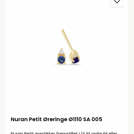
Nuran Petit Øreringe Ø1110 SA 005
Nuran Petit ørestikker fremstillet i 14 kt rødguld eller