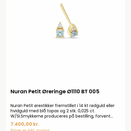
Nuran Petit Øreringe Ø1110 BT 005
Nuran Petit ørestikker fremstillet i 14 kt rødguld eller
hvidguld med blå topas og 2 stk. 0,025 ct.
W/SI.Smykkerne produceres på bestilling, forvent
derfor en leveringstid på op til 14 dageHar du
7.400,00 kr.
specielle ønsker, kontakt da gerne kundeservice på
Priser er inkl. moms