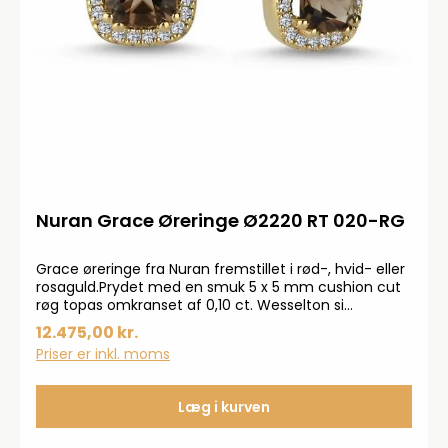
Nuran Grace Øreringe Ø2220 RT 020-RG
Grace øreringe fra Nuran fremstillet i rød-, hvid- eller
rosaguld.Prydet med en smuk 5 x 5 mm cushion cut
røg topas omkranset af 0,10 ct. Wesselton si
brillanter. Smykkerne produceres på bestilling, forvent
12.475,00 kr.
derfor en leveringstid på op til 14 dageHar du
Priser er inkl. moms
specielle ønsker, kontakt da gerne kundeservice på
info@bendixen-thisted.dk eller Tlf: 97 92 02 31Der
tages forbehold for trykfejl og prisstigninger.
Læg i kurven