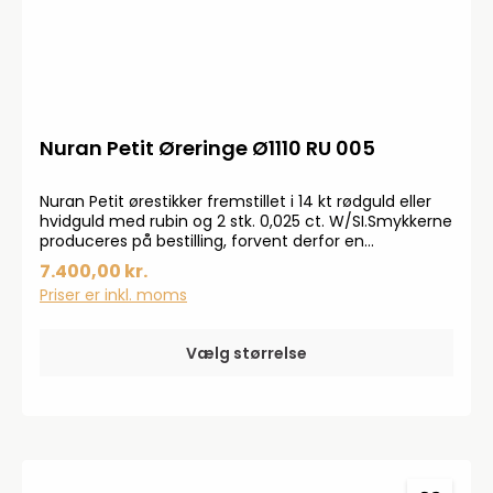
Nuran Petit Øreringe Ø1110 RU 005
Nuran Petit ørestikker fremstillet i 14 kt rødguld eller
hvidguld med rubin og 2 stk. 0,025 ct. W/SI.Smykkerne
produceres på bestilling, forvent derfor en
leveringstid på op til 14 dageHar du specielle ønsker,
7.400,00 kr.
kontakt da gerne kundeservice på info@bendixen-
Priser er inkl. moms
thisted.dk eller Tlf: 97 92 02 31Der tages forbehold for
trykfejl og prisstigninger.
Vælg størrelse