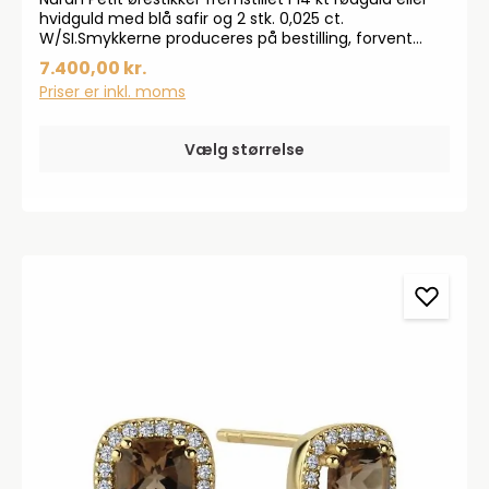
hvidguld med blå safir og 2 stk. 0,025 ct.
W/SI.Smykkerne produceres på bestilling, forvent
derfor en leveringstid på op til 14 dageHar du
7.400,00 kr.
specielle ønsker, kontakt da gerne kundeservice på
Priser er inkl. moms
info@bendixen-thisted.dk eller Tlf: 97 92 02 31Der
tages forbehold for trykfejl og prisstigninger.
Vælg størrelse