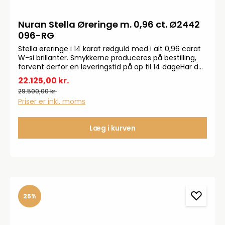
Nuran Stella Øreringe m. 0,96 ct. Ø2442
096-RG
Stella øreringe i 14 karat rødguld med i alt 0,96 carat
W-si brillanter. Smykkerne produceres på bestilling,
forvent derfor en leveringstid på op til 14 dageHar du
specielle ønsker, kontakt da gerne kundeservice på
22.125,00 kr.
info@bendixen-thisted.dk eller Tlf: 97 92 02 31Der
29.500,00 kr.
tages forbehold for trykfejl og prisstigninger.
Priser er inkl. moms
Læg i kurven
25%