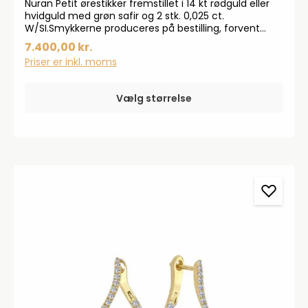
Nuran Petit ørestikker fremstillet i 14 kt rødguld eller
hvidguld med grøn safir og 2 stk. 0,025 ct.
W/SI.Smykkerne produceres på bestilling, forvent
derfor en leveringstid på op til 14 dageHar du
7.400,00 kr.
specielle ønsker, kontakt da gerne kundeservice på
Priser er inkl. moms
info@bendixen-thisted.dk eller Tlf: 97 92 02 31Der
tages forbehold for trykfejl og prisstigninger.
Vælg størrelse