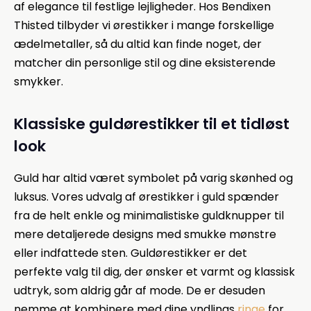
af elegance til festlige lejligheder. Hos Bendixen
Thisted tilbyder vi ørestikker i mange forskellige
ædelmetaller, så du altid kan finde noget, der
matcher din personlige stil og dine eksisterende
smykker.
Klassiske guldørestikker til et tidløst
look
Guld har altid været symbolet på varig skønhed og
luksus. Vores udvalg af ørestikker i guld spænder
fra de helt enkle og minimalistiske guldknupper til
mere detaljerede designs med smukke mønstre
eller indfattede sten. Guldørestikker er det
perfekte valg til dig, der ønsker et varmt og klassisk
udtryk, som aldrig går af mode. De er desuden
nemme at kombinere med dine yndlings
ringe
for