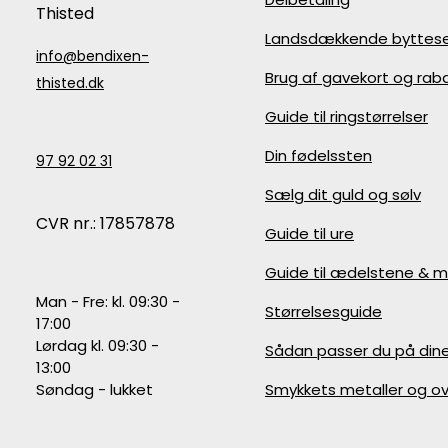
Thisted
Landsdækkende byttese
info@bendixen-
Brug af gavekort og ra
thisted.dk
Guide til ringstørrelser
Din fødelssten
97 92 02 31
Sælg dit guld og sølv
CVR nr.: 17857878
Guide til ure
Guide til ædelstene & m
Man - Fre: kl. 09:30 -
Størrelsesguide
17:00
Lørdag kl. 09:30 -
Sådan passer du på din
13:00
Søndag - lukket
Smykkets metaller og ov