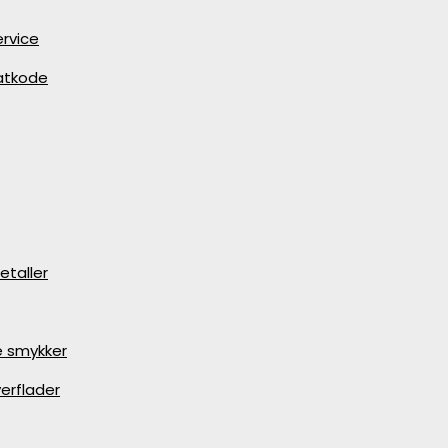
rvice
batkode
etaller
e smykker
erflader