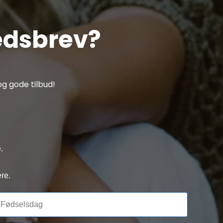
edsbrev?
g gode tilbud!
.
re.