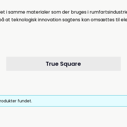
tillet i samme materialer som der bruges i rumfartsindustri
på at teknologisk innovation sagtens kan omsættes til el
True Square
rodukter fundet.