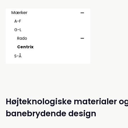
Mærker
A-F
G-L
Rado
Centrix
S-Å
Højteknologiske materialer o
banebrydende design