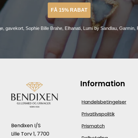
FÅ 15% RABAT
ge, gavekort, Sophie Bille Brahe, Elhanati, Lumi by Sandlau, Garmin
Information
Handelsbetingelser
Privatlivspolitik
Bendixen I/S
Prismatch
Lille Torv 1, 7700
Delbetaling