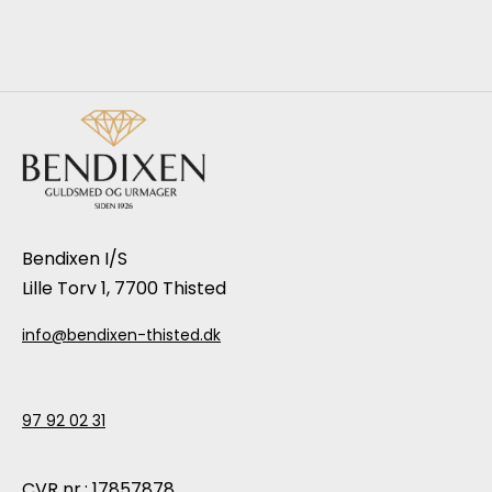
Bendixen I/S
Lille Torv 1, 7700 Thisted
info@bendixen-thisted.dk
97 92 02 31
CVR nr.: 17857878