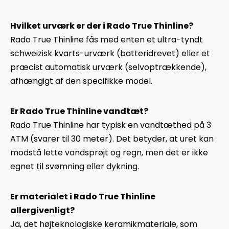
Hvilket urværk er der i Rado True Thinline?
Rado True Thinline fås med enten et ultra-tyndt
schweizisk kvarts-urværk (batteridrevet) eller et
præcist automatisk urværk (selvoptrækkende),
afhængigt af den specifikke model.
Er Rado True Thinline vandtæt?
Rado True Thinline har typisk en vandtæthed på 3
ATM (svarer til 30 meter). Det betyder, at uret kan
modstå lette vandsprøjt og regn, men det er ikke
egnet til svømning eller dykning.
Er materialet i Rado True Thinline
allergivenligt?
Ja, det højteknologiske keramikmateriale, som