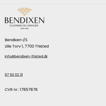
Bendixen I/S
Lille Torv 1, 7700 Thisted
info@bendixen-thisted.dk
97 92 02 31
CVR nr.: 17857878