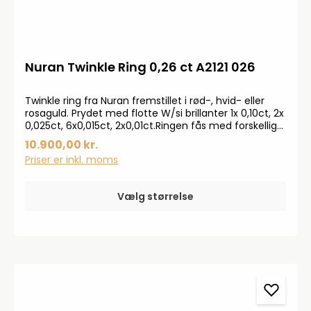
Nuran Twinkle Ring 0,26 ct A2121 026
Twinkle ring fra Nuran fremstillet i rød-, hvid- eller
rosaguld. Prydet med flotte W/si brillanter 1x 0,10ct, 2x
0,025ct, 6x0,015ct, 2x0,01ct.Ringen fås med forskellige
størrelser sten.Smykkerne produceres på bestilling,
10.900,00 kr.
forvent derfor en leveringstid på op til 14 dageHar du
Priser er inkl. moms
specielle ønsker, kontakt da gerne kundeservice på
info@bendixen-thisted.dk eller Tlf: 97 92 02 31Der
tages forbehold for trykfejl og prisstigninger.
Vælg størrelse