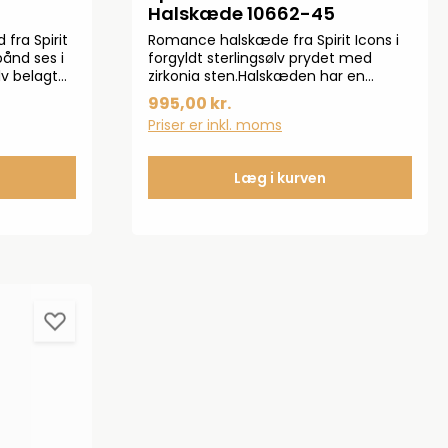
Halskæde 10662-45
fra Spirit
Romance halskæde fra Spirit Icons i
bånd ses i
forgyldt sterlingsølv prydet med
lv belagt
zirkonia sten.Halskæden har en
 måler 19
længde på 45 cm.
995,00 kr.
Priser er inkl. moms
Læg i kurven