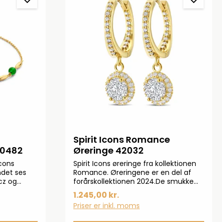
Spirit Icons Romance
20482
Øreringe 42032
Icons
Spirit Icons øreringe fra kollektionen
ndet ses
Romance. Øreringene er en del af
cz og
forårskollektionen 2024.De smukke
og yderst elegante øreringe ses
1.245,00 kr.
med zirkonia-sten hele vejen rundt.
Priser er inkl. moms
Øreringene er i 925 forgyldt
sterlingsølv.