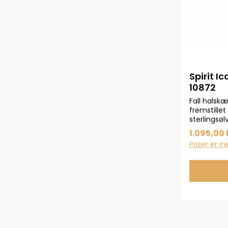
Spirit I
10872
Fall halskæ
fremstillet 
sterlingsø
som det s
1.095,00 
kan lukkes
Priser er i