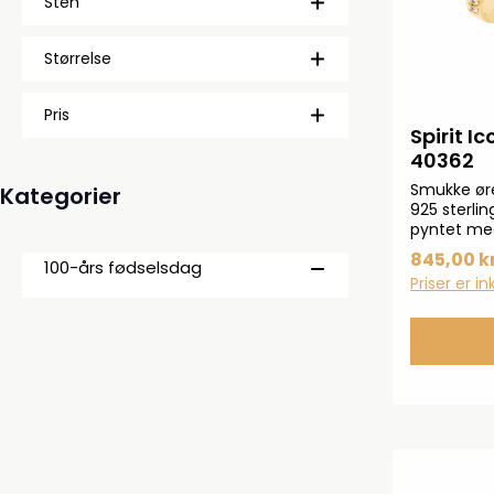
Sten
Størrelse
Pris
Spirit I
40362
Smukke ører
Kategorier
925 sterlin
pyntet med
for- og ba
845,00 kr
100-års fødselsdag
Priser er i