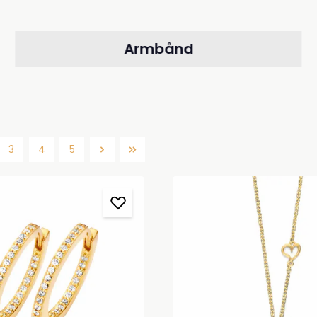
Armbånd
3
4
5
Side
Side
Side