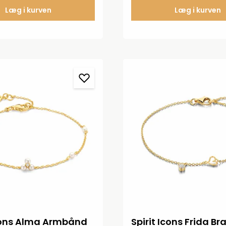
Læg i kurven
Læg i kurven
Icons Alma Armbånd
Spirit Icons Frida Br