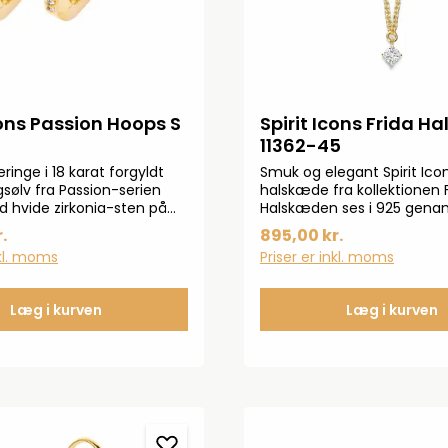
cons Passion Hoops S
Spirit Icons Frida H
11362-45
inge i 18 karat forgyldt
Smuk og elegant Spirit Ico
gsølv fra Passion-serien
halskæde fra kollektionen F
 hvide zirkonia-sten på
Halskæden ses i 925 gena
gside.
sterlingsølv belagt med 18 k
.
895,00 kr.
Det flotte hjertevedhæng
nkl. moms
Priser er inkl. moms
en unik zirkonia-sten. Hal
justeres mellem 42-45 c
Læg i kurven
Læg i kurven