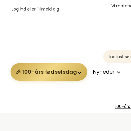
Vi matche
Log ind
eller
Tilmeld dig
100-års fødselsdag
Nyheder
100-års