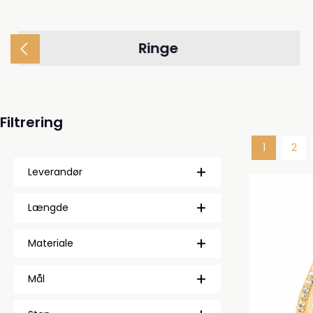
Ringe
Filtrering
1
2
Side
Side
Leverandør
Længde
Materiale
Mål