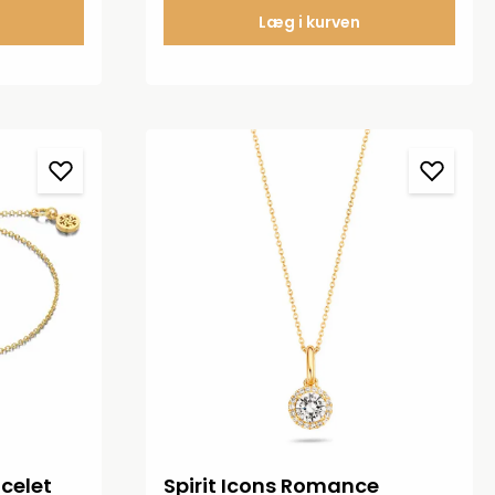
Læg i kurven
acelet
Spirit Icons Romance