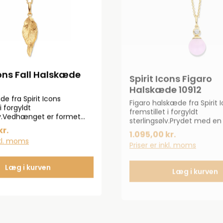
cons Fall Halskæde
Spirit Icons Figaro
Halskæde 10912
de fra Spirit Icons
Figaro halskæde fra Spirit 
i forgyldt
fremstillet i forgyldt
lv.Vedhænget er formet
sterlingsølv.Prydet med en 
mukkeste blad.Halskæden
lyserød kugle samt en ele
kr.
1.095,00 kr.
 i længderne 42 og 45 cm.
zirkoniasten.Størrelse på k
nkl. moms
Priser er inkl. moms
mm.
Læg i kurven
Læg i kurven