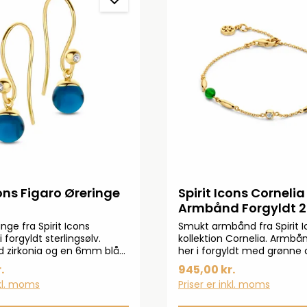
cons Figaro Øreringe
Spirit Icons Cornelia
Armbånd Forgyldt 
inge fra Spirit Icons
Smukt armbånd fra Spirit 
i forgyldt sterlingsølv.
kollektion Cornelia. Armbå
 zirkonia og en 6mm blå
her i forgyldt med grønne 
zirkonia.
.
945,00 kr.
nkl. moms
Priser er inkl. moms