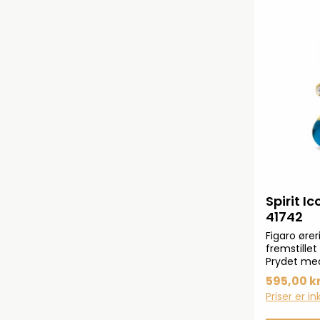
Spirit I
41742
Figaro ører
fremstillet 
Prydet med
kugle.
595,00 kr
Priser er i