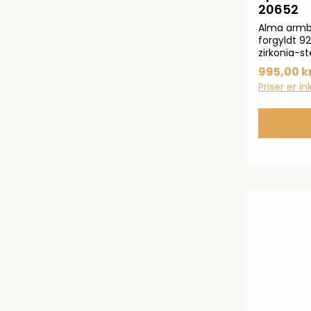
20652
Alma armb
forgyldt 9
zirkonia-s
995,00 kr
Priser er i