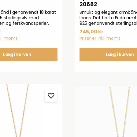
20682
ånd i genanvendt 18 karat
Smukt og elegant armbånd 
25 sterlingsølv med
Icons. Det flotte Frida arm
ten og ferskvandsperler.
925 genanvendt sterlingsø
med 18 kt. guld.Armbåndet
.
745,00 kr.
cm.
nkl. moms
Priser er inkl. moms
Læg i kurven
Læg i kurven