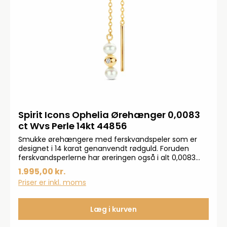
Spirit Icons Ophelia Ørehænger 0,0083
ct Wvs Perle 14kt 44856
Smukke ørehængere med ferskvandspeler som er
designet i 14 karat genanvendt rødguld. Foruden
ferskvandsperlerne har øreringen også i alt 0,0083
carat diamanter.SÆLGES ENKELTVIS
1.995,00 kr.
Priser er inkl. moms
Læg i kurven