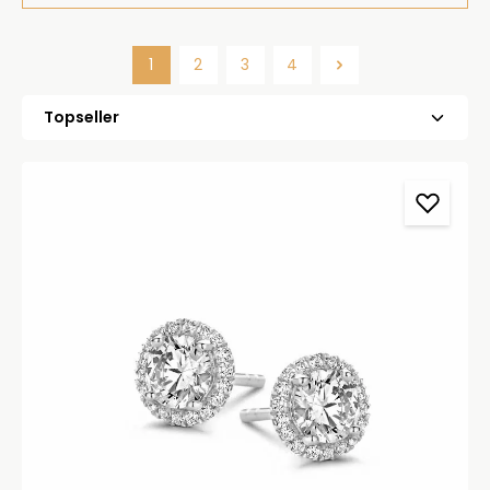
1
2
3
4
Side
Side
Side
Side