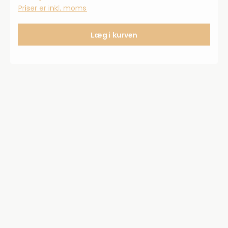
Priser er inkl. moms
ster-lingsølv.
Læg i kurven