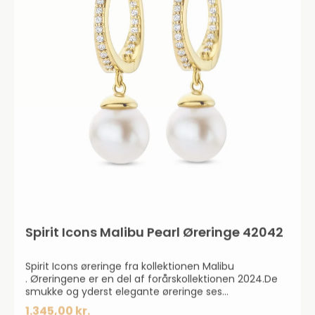
Spirit Icons Malibu Pearl Øreringe 42042
Spirit Icons øreringe fra kollektionen Malibu
. Øreringene er en del af forårskollektionen 2024.De
smukke og yderst elegante øreringe ses
med zirkonia-sten hele vejen rundt og ses med en
1.345,00 kr.
flot ferskvandsperle. Øreringene er i 925 forgyldt