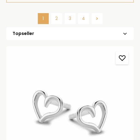
1
2
3
4
Side
Side
Side
Side