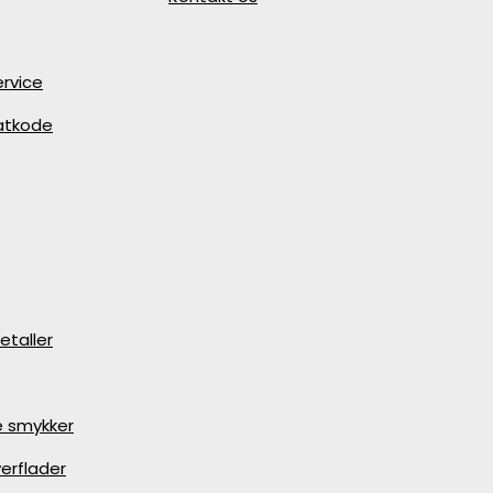
rvice
batkode
etaller
e smykker
erflader