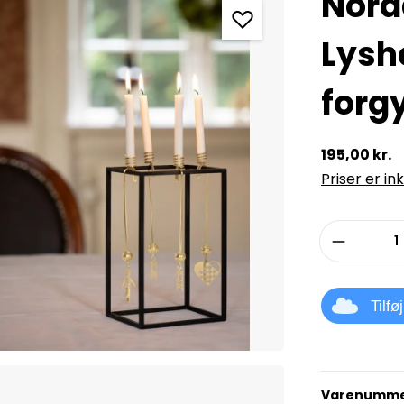
Nord
Lysh
forg
195,00 kr.
Priser er in
Produkt
Tilfø
Varenumme