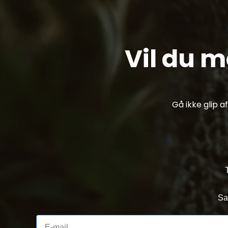
Vil du 
Gå ikke glip 
Sa