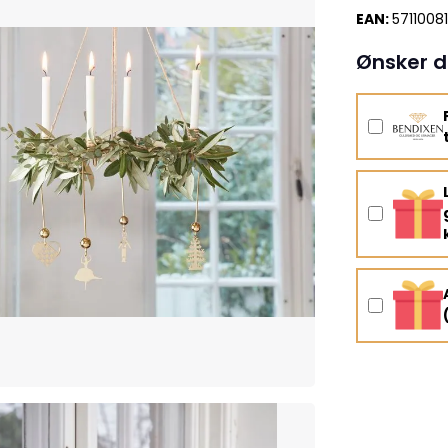
EAN:
5711008
Ønsker d