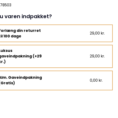
178503
u varen indpakket?
Forlæng din returret
29,00 kr.
til 100 dage
Luksus
gaveindpakning (+29
29,00 kr.
kr.)
Alm. Gaveindpakning
0,00 kr.
(Gratis)