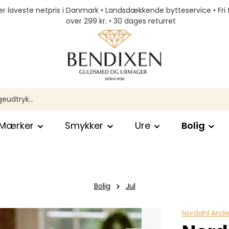
r laveste netpris i Danmark • Landsdækkende bytteservice • Fri 
over 299 kr. • 30 dages returret
Mærker
Smykker
Ure
Bolig
Bolig
Jul
Nordahl And