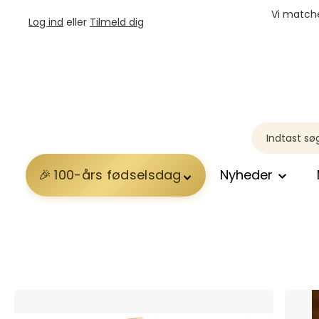
Vi matche
Log ind
eller
Tilmeld dig
100-års fødselsdag
Nyheder