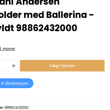
ahl Andersen
older med Ballerina -
yldt 98862432000
kl. moms
mængde: Indtast det ønskede beløb, e
Læg i kurven
j til Ønskeskyen
r:
98862432000