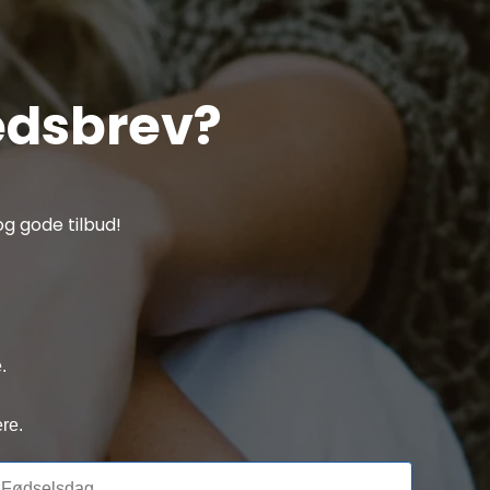
edsbrev?
g gode tilbud!
.
re.