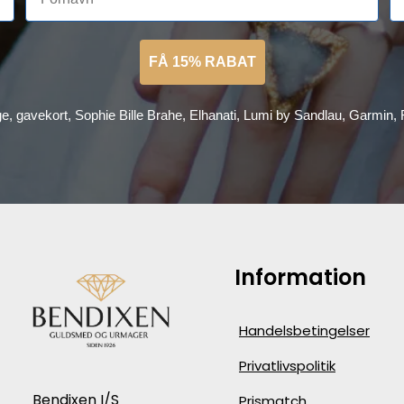
FÅ 15% RABAT
ge, gavekort, Sophie Bille Brahe, Elhanati, Lumi by Sandlau, Garmin
Information
Handelsbetingelser
Privatlivspolitik
Bendixen I/S
Prismatch