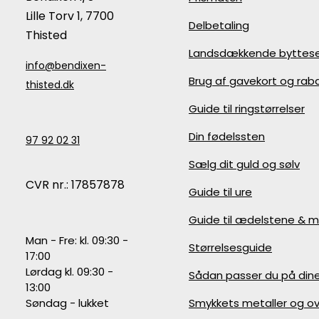
Lille Torv 1, 7700
Delbetaling
Thisted
Landsdækkende byttese
info@bendixen-
Brug af gavekort og ra
thisted.dk
Guide til ringstørrelser
Din fødelssten
97 92 02 31
Sælg dit guld og sølv
CVR nr.: 17857878
Guide til ure
Guide til ædelstene & m
Man - Fre: kl. 09:30 -
Størrelsesguide
17:00
Lørdag kl. 09:30 -
Sådan passer du på din
13:00
Søndag - lukket
Smykkets metaller og ov