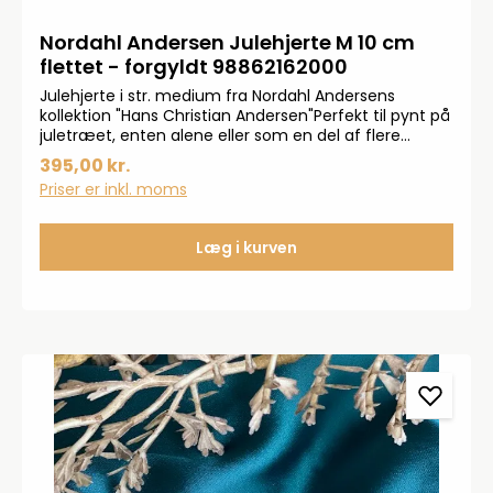
Nordahl Andersen Julehjerte M 10 cm
flettet - forgyldt 98862162000
Julehjerte i str. medium fra Nordahl Andersens
kollektion "Hans Christian Andersen"Perfekt til pynt på
juletræet, enten alene eller som en del af flere
hjerter i forskellige størrelser.Gravering er muligt.
395,00 kr.
Priser er inkl. moms
Læg i kurven