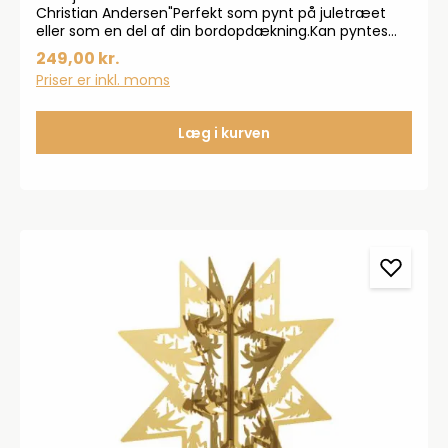
Christian Andersen"Perfekt som pynt på juletræet
eller som en del af din bordopdækning.Kan pyntes
enten for sig selv i et vindue, eller på en troldegren
249,00 kr.
som en del af flere julehjerter i forskellige
Priser er inkl. moms
størrelser. Gravering er muligt.
Læg i kurven