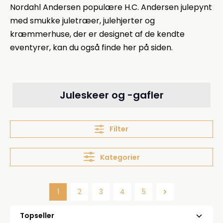
Nordahl Andersen populære H.C. Andersen julepynt
med smukke juletræer, julehjerter og
kræmmerhuse, der er designet af de kendte
eventyrer, kan du også finde her på siden.
Juleskeer og -gafler
Filter
Kategorier
1
2
3
4
5
Side
Side
Side
Side
Side