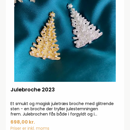
Julebroche 2023
Et smukt og magisk juletræs broche med glitrende
sten - en broche der tryller julestemningen
frem. Julebrochen fås både i forgyldt og i
forsølvet. Der er begrænset antalBrochen er lavet i
698,00 kr.
samarbejde med Mads Z og er vores eget design.
Priser er inkl. moms