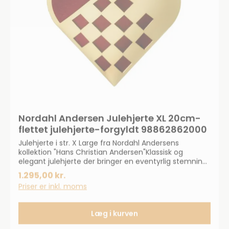
Nordahl Andersen Julehjerte XL 20cm-
flettet julehjerte-forgyldt 98862862000
Julehjerte i str. X Large fra Nordahl Andersens
kollektion "Hans Christian Andersen"Klassisk og
elegant julehjerte der bringer en eventyrlig stemning
ind i hjemmet.Pynter flot på juletræet, eller hvor man
1.295,00 kr.
ellers ønsker det.Gravering er muligt.
Priser er inkl. moms
Læg i kurven