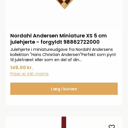
Nordahl Andersen Miniature XS 5 cm
julehjerte - forgyldt 98862722000
Julehjerte i miniatureudgave fra Nordahl Andersens
kollektion "Hans Christian Andersen"Perfekt som pynt
til juletræet eller som en del af din
bordopdækning. Pynter enten som enkelt hjerte i et
149,00 kr.
vindue eller i en samling af flere hjerter på en
Priser er inkl. moms
troldegren.Gravering er muligt.
Læg i kurven