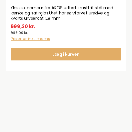
Klassisk dameur fra AROS udført i rustfrit stål med
lænke og safirglas.Uret har sølvfarvet urskive og
kvarts urværk.Ø: 28 mm
699,30 kr.
999,00 kr.
Priser er inkl. moms
Læg i kurven
26.09%