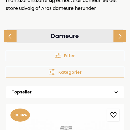
man skal anskaffe sig et flot Aros dameur. Se det
store udvalg af Aros dameure herunder
Dameure
Filter
Kategorier
30.86%