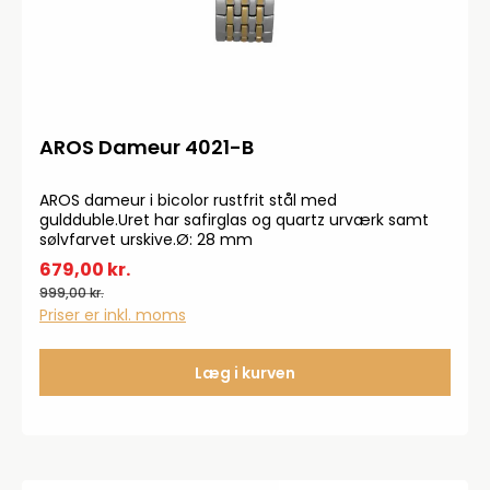
AROS Dameur 4021-B
AROS dameur i bicolor rustfrit stål med
guldduble.Uret har safirglas og quartz urværk samt
sølvfarvet urskive.Ø: 28 mm
679,00 kr.
999,00 kr.
Priser er inkl. moms
Læg i kurven