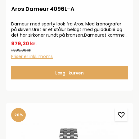
Aros Dameur 4096L-A
Dameur med sporty look fra Aros. Med kronografer
på skiven.Uret er et stålur belagt med gulddublé og
det har zirkoner rundt på kransen.Dameuret kommer
med safirglas og en vandtæthed på 50 m.
979,30 kr.
1.399,00 kr.
Priser er inkl. moms
Læg i kurven
20%