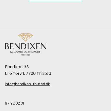
Bendixen I/S
Lille Torv 1, 7700 Thisted
info@bendixen-thisted.dk
97 92 02 31