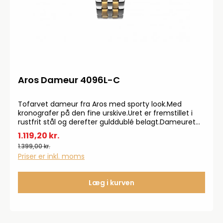
Aros Dameur 4096L-C
Tofarvet dameur fra Aros med sporty look.Med
kronografer på den fine urskive.Uret er fremstillet i
rustfrit stål og derefter gulddublé belagt.Dameuret
kommer med safirglas og en vandtæthed på 50 m.
1.119,20 kr.
1.399,00 kr.
Priser er inkl. moms
Læg i kurven