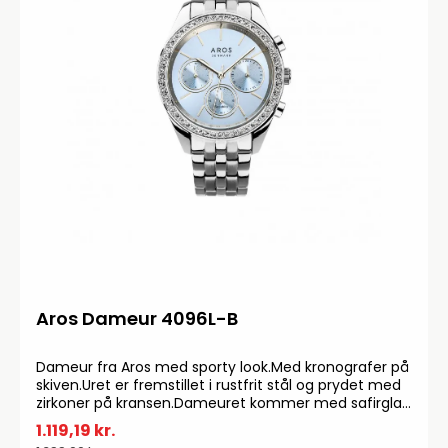
Aros Dameur 4096L-B
Dameur fra Aros med sporty look.Med kronografer på
skiven.Uret er fremstillet i rustfrit stål og prydet med
zirkoner på kransen.Dameuret kommer med safirglas
og en vandtæthed på 50 m.
1.119,19 kr.