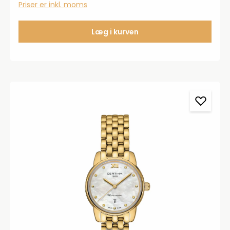
Priser er inkl. moms
trækkes op ved almindelige håndledsbevægelse
Læg i kurven