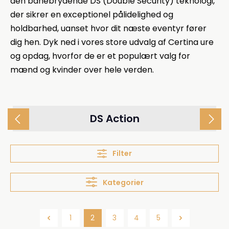
den banebrydende DS (Double Security) teknologi,
der sikrer en exceptionel pålidelighed og
holdbarhed, uanset hvor dit næste eventyr fører
dig hen. Dyk ned i vores store udvalg af Certina ure
og opdag, hvorfor de er et populært valg for
mænd og kvinder over hele verden.
DS Action
Filter
Kategorier
1
2
3
4
5
Side
Side
Side
Side
Side