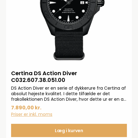
Certina DS Action Diver
C032.607.38.051.00
DS Action Diver er en serie af dykkerure fra Certina af
absolut højeste kvalitet. I dette tilfælde er det
frakollektionen DS Action Diver, hvor dette ur er en af
topmodellerne til herre. Herreuret ses med safirglas
7.890,00 kr.
og automatisk urværk. 300 m vandtæthed.Herreuret
Priser er inkl. moms
måler ø43 mm i diameter. Automatik urværk betyder
at uret trækkes op ved almindelige
håndledsbevægelse
Læg i kurven