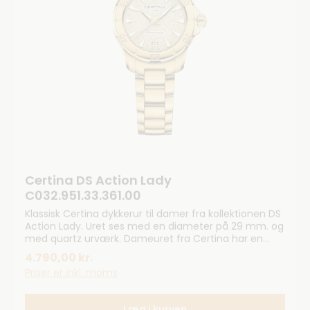
Certina DS Action Lady
C032.951.33.361.00
Klassisk Certina dykkerur til damer fra kollektionen DS
Action Lady. Uret ses med en diameter på 29 mm. og
med quartz urværk. Dameuret fra Certina har en
vandtæthed ned til 200 m. og har sit velkendte
4.790,00 kr.
antireflektive krystal safirglas. Kvarts urværk betyder
Priser er inkl. moms
at uret er elektronisk og styres af batteri
Læg i kurven