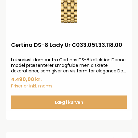
Certina DS-8 Lady Ur C033.051.33.118.00
Luksuriøst dameur fra Certinas DS-8 kollektion.Denne
model præsenterer smagfulde men diskrete
dekorationer, som giver en vis form for elegance.Den
lyse urskive, i farven perlemorshvid, er dækket til med
4.490,00 kr.
et hårdt safirglas, som er både ridsefast samt
Priser er inkl. moms
antireflektivt.Elegancen i denne model bliver
understreget af guldlænken, som er fremstillet i
rustfrit stål.Dameuret har en vandtæthed på 10
Læg i kurven
atm.Urværket er kvarts.Kvarts urværk betyder at uret
er elektronisk og styres af batteri