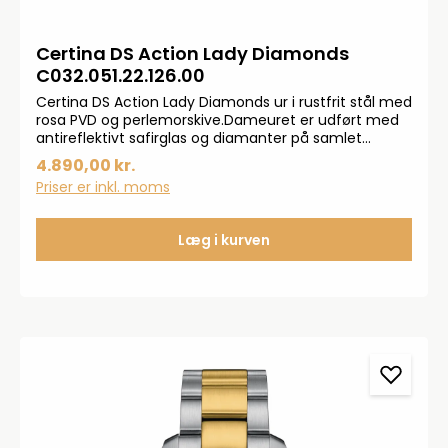
Certina DS Action Lady Diamonds
C032.051.22.126.00
Certina DS Action Lady Diamonds ur i rustfrit stål med
rosa PVD og perlemorskive.Dameuret er udført med
antireflektivt safirglas og diamanter på samlet
0,0076 ct.Ø: 33,8 mmKvarts urværk betyder at uret
4.890,00 kr.
er elektronisk og styres af batteri
Priser er inkl. moms
Læg i kurven