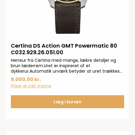
Certina DS Action GMT Powermatic 80
C032.929.26.051.00
Herreur fra Certina med mange, lækre detaljer og
brun læderrem.Uret er inspireret af et
dykkerur.Automatik urværk betyder at uret trækkes
op ved almindelige håndledsbevægelse
9.000,00 kr.
Priser er inkl. moms
Læg i kurven