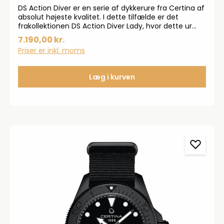
DS Action Diver er en serie af dykkerure fra Certina af
absolut højeste kvalitet. I dette tilfælde er det
frakollektionen DS Action Diver Lady, hvor dette ur
er en af topmodellerne til damer. Dameuret ses
7.190,00 kr.
med safirglas og automatisk urværk. 300 m
Priser er inkl. moms
vandtæthed.Dameuret måler ø34 mm i
diameter. Automatik urværk betyder at uret trækkes
op ved almindelige håndledsbevægelse
Læg i kurven