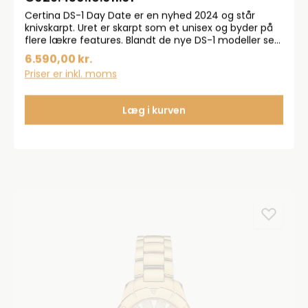
Certina DS-1 Day Date er en nyhed 2024 og står
knivskarpt. Uret er skarpt som et unisex og byder på
flere lækre features. Blandt de nye DS-1 modeller ses
flere med Day Date - altså dato og ugedag. Uret ses
6.590,00 kr.
med krystal safirglas og med en vægt på kun 85 g.
Priser er inkl. moms
Uret har en diameter på 40 mm og ses med en
lækker læderrem. Automatik urværk betyder at uret
trækkes op ved almindelige håndledsbevægelse
Læg i kurven