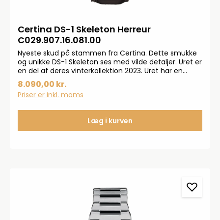
Certina DS-1 Skeleton Herreur
C029.907.16.081.00
Nyeste skud på stammen fra Certina. Dette smukke
og unikke DS-1 Skeleton ses med vilde detaljer. Uret er
en del af deres vinterkollektion 2023. Uret har en
diameter på 40 mm. i rustfrit stål med
8.090,00 kr.
læderrem. Automatik urværk betyder at uret
Priser er inkl. moms
trækkes op ved almindelige håndledsbevægelse
Læg i kurven