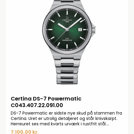
Certina DS-7 Powermatic
C043.407.22.091.00
DS-7 Powermatic er sidste nye skud på stammen fra
Certina. Uret er utrolig detaljeret og står knivskarpt.
Herreuret ses med kvarts urværk i rustfrit stål.
Diameter på ø39 mm. Kvarts urværk betyder at uret
7.100,00 kr.