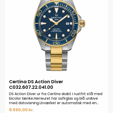
Certina DS Action Diver
C032.607.22.041.00
DS Action Diver ur fra Certina skabt i rustfrit stål med
bicolor lænke.Herreuret har safirglas og blå urskive
med datovisning.Urværket er automatisk med en
gangreserve på 80 timer.Vandtætheden er på 300
8.590,00 kr.
meter.Ø: 43 mmAutomatik urværk betyder at uret