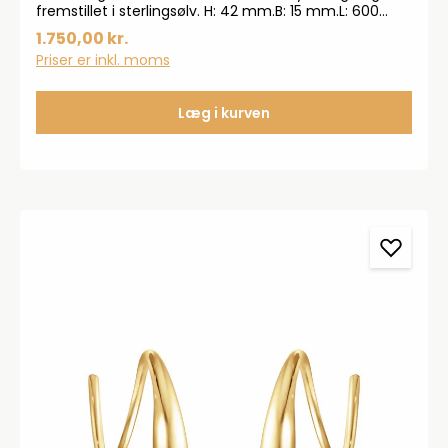
fremstillet i sterlingsølv. H: 42 mm.B: 15 mm.L: 600
mm. Smykket kommer i en original æske fra Georg
1.750,00 kr.
Jensen.
Priser er inkl. moms
Læg i kurven