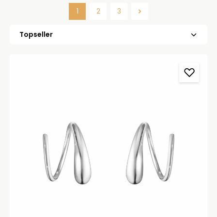
1
2
3
Side
Side
Side