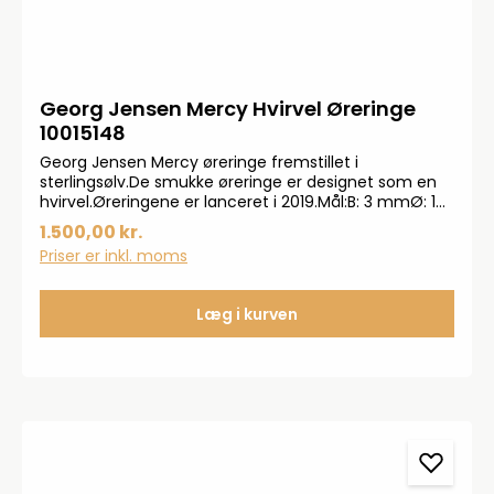
Georg Jensen Mercy Hvirvel Øreringe
10015148
Georg Jensen Mercy øreringe fremstillet i
sterlingsølv.De smukke øreringe er designet som en
hvirvel.Øreringene er lanceret i 2019.Mål:B: 3 mmØ: 10
mm
1.500,00 kr.
Priser er inkl. moms
Læg i kurven