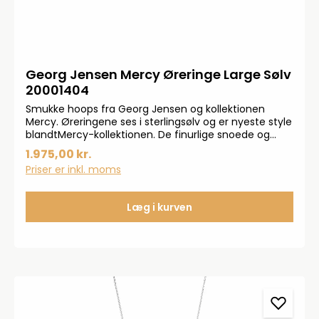
Georg Jensen Mercy Øreringe Large Sølv
20001404
Smukke hoops fra Georg Jensen og kollektionen
Mercy. Øreringene ses i sterlingsølv og er nyeste style
blandtMercy-kollektionen. De finurlige snoede og
twistedeformer kendetegner Georg Jensen og Mercy
1.975,00 kr.
kollek-tionen rigtig godt. Måler 20 mm i længden og
Priser er inkl. moms
10 mm i bredden. OBS: SÆLGES SOM PAR
Læg i kurven