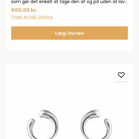
som gør det enkelt at tage den af og på uden at lave
huller i øret.Bær øreringen alene eller kombiner med
800,00 kr.
andre for at fremvise et personligt udtryk.Sælges
Priser er inkl. moms
enkeltvisMål:B: 8 mmØ: 10 mm
Læg i kurven