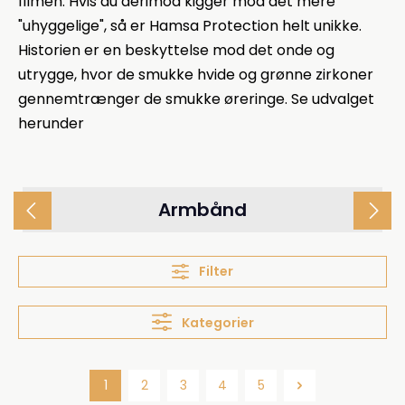
filmen. Hvis du derimod kigger mod det mere
"uhyggelige", så er Hamsa Protection helt unikke.
Historien er en beskyttelse mod det onde og
utrygge, hvor de smukke hvide og grønne zirkoner
gennemtrænger de smukke øreringe. Se udvalget
herunder
Armbånd
Filter
Kategorier
1
2
3
4
5
Side
Side
Side
Side
Side