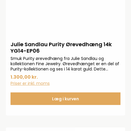
Julie Sandlau Purity Ørevedhæng 14k
YG14-EP06
Smuk Purity ørevedhæng fra Julie Sandlau og
kollektionen Fine Jewelry. Ørevedhænget er en del af
Purity-kollektionen og ses i 14 karat guld. Dette
ørevedhæng ses med 0,03 ct. Top Wesselton
1.300,00 kr.
diamant. *BEMÆRK ØRERINGEN SÆLGES ENKELTVIS.
Priser er inkl. moms
Læg i kurven