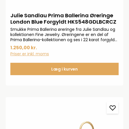
Julie Sandlau Prima Ballerina Øreringe
London Blue Forgyldt HKS548GDLBCRCZ
Smukke Prima Ballerina øreringe fra Julie Sandlau og
kollektionen Fine Jewelry. Øreringene er en del af
Prima Ballerina-kollektionen og ses i 22 karat forgyldt
925 sterlingsølv. Øreringene kendetegnes med
1.250,00 kr.
smukke og klare cubiske zirkonia.Måler: 28x12 mm
Priser er inkl. moms
Læg i kurven