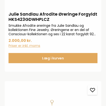
Julie Sandlau Afrodite Øreringe Forgyldt
HKS423GDWHPLCZ
Smukke Afrodite øreringe fra Julie Sandlau og
kollektionen Fine Jewelry. Øreringene er en del af
Conscious-kollektionen og ses i 22 karat forgyldt 925
sterlingsølv og er sat med smukke hvide
2.000,00 kr.
ferskvandsperler og kubiske klare zirkoner. Øreringene
Priser er inkl. moms
måler 29x9 mm og perlen måler 9x14 mm.
Læg i kurven