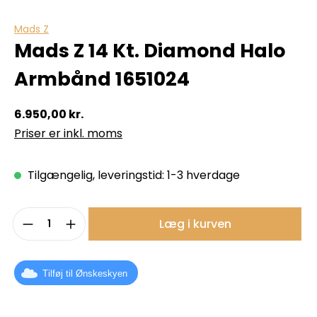
Mads Z
Mads Z 14 Kt. Diamond Halo
Armbånd 1651024
6.950,00 kr.
Priser er inkl. moms
Tilgængelig, leveringstid: 1-3 hverdage
Produktmængde: Indtast det ønskede b
Læg i kurven
Tilføj til Ønskeskyen