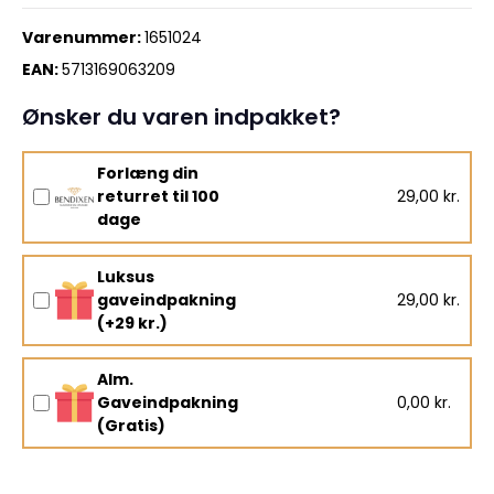
Varenummer:
1651024
EAN:
5713169063209
Ønsker du varen indpakket?
Forlæng din
returret til 100
29,00 kr.
dage
Luksus
gaveindpakning
29,00 kr.
(+29 kr.)
Alm.
Gaveindpakning
0,00 kr.
(Gratis)