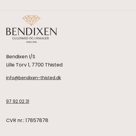
Bendixen I/S
Lille Torv 1, 7700 Thisted
info@bendixen-thisted.dk
97 92 02 31
CVR nr.: 17857878