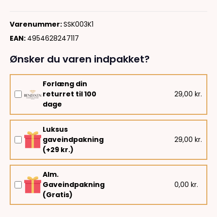
Varenummer:
SSK003K1
EAN:
4954628247117
Ønsker du varen indpakket?
Forlæng din
returret til 100
29,00 kr.
dage
Luksus
gaveindpakning
29,00 kr.
(+29 kr.)
Alm.
Gaveindpakning
0,00 kr.
(Gratis)