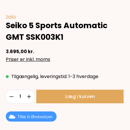
Seiko
Seiko 5 Sports Automatic
GMT SSK003K1
3.695,00 kr.
Priser er inkl. moms
Tilgængelig, leveringstid: 1-3 hverdage
Produktmængde: Indtast det ønskede b
Læg i kurven
Tilføj til Ønskeskyen