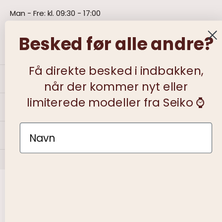
Man - Fre: kl. 09:30 - 17:00
Lørdag kl. 09:30 - 13:00
Søndag - lukket
Besked før alle andre?
Få direkte besked i indbakken,
Information
når der kommer nyt eller
limiterede modeller fra Seiko ⌚️
Kundeservice
Name
Om Bendixen