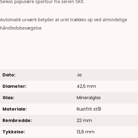
Seikos populære sportsur fra serien SKX.
Automatik urværk betyder at uret trækkes op ved almindelige
håndledsbevægelse
Dato:
Ja
Diameter:
42,5 mm
Glas:
Mineralglas
Materiale:
Rustfrit stål
Rembredde:
22 mm
Tykkelse:
13,6 mm