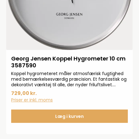
Georg Jensen Koppel Hygrometer 10 cm
3587590
Koppel hygrometeret måler atmosfærisk fugtighed
med bemærkelsesværdig præcision. Et fantastisk og
dekorativt værktøj til alle, der nyder friluftslivet.
Ønsker du præcise målinger af lokalevejrforhold, kan
729,00 kr.
denne hygrometer med fordel kombineres med
Priser er inkl. moms
andre af Koppels vejrstationer. Ø: 100 mm.
Læg i kurven