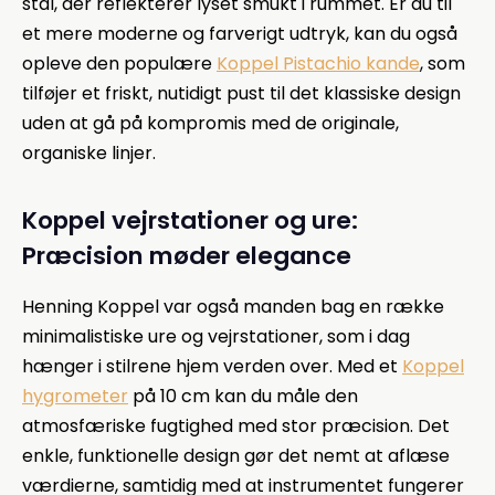
stål, der reflekterer lyset smukt i rummet. Er du til
et mere moderne og farverigt udtryk, kan du også
opleve den populære
Koppel Pistachio kande
, som
tilføjer et friskt, nutidigt pust til det klassiske design
uden at gå på kompromis med de originale,
organiske linjer.
Koppel vejrstationer og ure:
Præcision møder elegance
Henning Koppel var også manden bag en række
minimalistiske ure og vejrstationer, som i dag
hænger i stilrene hjem verden over. Med et
Koppel
hygrometer
på 10 cm kan du måle den
atmosfæriske fugtighed med stor præcision. Det
enkle, funktionelle design gør det nemt at aflæse
værdierne, samtidig med at instrumentet fungerer