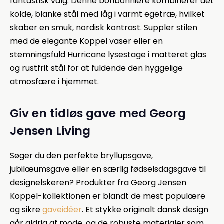
fantastisk valg. Denne bonbonniere kombinerer det
kolde, blanke stål med låg i varmt egetræ, hvilket
skaber en smuk, nordisk kontrast. Suppler stilen
med de elegante Koppel vaser eller en
stemningsfuld Hurricane lysestage i matteret glas
og rustfrit stål for at fuldende den hyggelige
atmosfære i hjemmet.
Giv en tidløs gave med Georg
Jensen Living
Søger du den perfekte bryllupsgave,
jubilæumsgave eller en særlig fødselsdagsgave til
designelskeren? Produkter fra Georg Jensen
Koppel-kollektionen er blandt de mest populære
og sikre
gaveidéer
. Et stykke originalt dansk design
går aldrig af mode, og de robuste materialer som